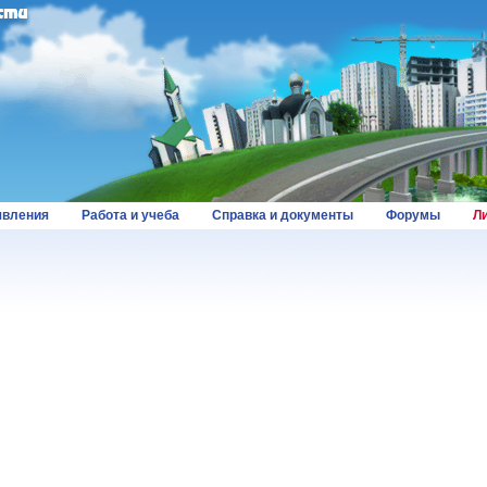
вления
Работа и учеба
Справка и документы
Форумы
Л