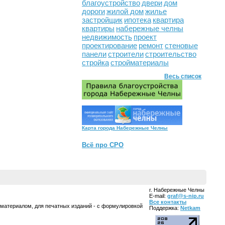
благоустройство
двери
дом
дороги
жилой дом
жилье
застройщик
ипотека
квартира
квартиры
набережные челны
недвижимость
проект
проектирование
ремонт
стеновые
панели
строители
строительство
стройка
стройматериалы
Весь список
Карта города Набережные Челны
Всё про СРО
г. Набережные Челны
E-mail:
graf@s-nip.ru
Все контакты
 материалом, для печатных изданий - с формулировкой
Поддержка:
Netkam