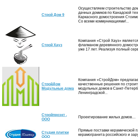
Осуществляем строительство дом
дачных домиков по Канадской те
Строй Дом 9
Каркасного домостроения Стоим
Со всеми коммуникациями!...
Компания «Строй Хауз» являетс
Строй Хауз
флагманом деревянного домостр
уже 17 лет. Реализуя полный серв
Компания «СтройДом» предлагае
СтройДом
качественные решения по строит
Модульные дома
модульных домов в Санкт-Петерб
Ленинградской...
Стройпроэкт ,
Проектирование жилых домов....
ООО
Прямые поставки керамической п
Студия плитки
керамогранита российского и зар
ООО