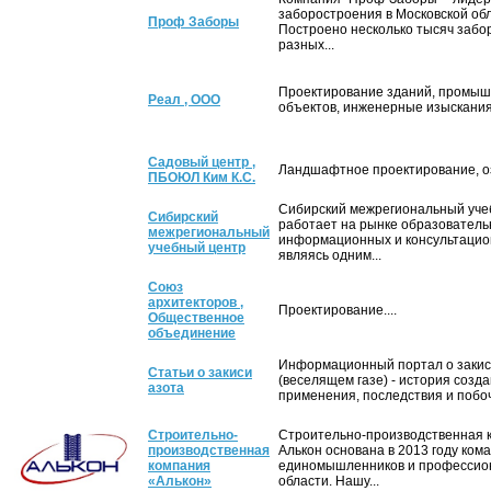
заборостроения в Московской обл
Проф Заборы
Построено несколько тысяч забо
разных...
Проектирование зданий, промы
Реал , ООО
объектов, инженерные изыскания.
Садовый центр ,
Ландшафтное проектирование, оз
ПБОЮЛ Ким К.С.
Сибирский межрегиональный уче
Сибирский
работает на рынке образователь
межрегиональный
информационных и консультацион
учебный центр
являясь одним...
Союз
архитекторов ,
Проектирование....
Общественное
объединение
Информационный портал о закис
Статьи о закиси
(веселящем газе) - история созд
азота
применения, последствия и побоч
Строительно-
Строительно-производственная 
производственная
Алькон основана в 2013 году ком
компания
единомышленников и профессион
«Алькон»
области. Нашу...