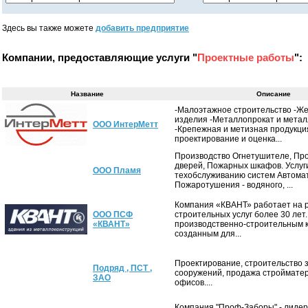
Здесь вы также можете
добавить предприятие
Компании, предоставляющие услуги "
Проектные работы
":
Название
Описание
-Малоэтажное строительство -Ж
изделия -Металлопрокат и метал
ООО ИнтерМетт
-Крепежная и метизная продукци
проектирование и оценка...
Производство Огнетушителе, Пр
дверей, Пожарных шкафов. Услуг
ООО Пламя
техобслуживанию систем Автома
Пожаротушения - водяного, ...
Компания «КВАНТ» работает на 
ООО ПСФ
строительных услуг более 30 лет
«КВАНТ»
производственно-строительным 
созданным для...
Проектирование, строительство 
Подряд , ПСТ ,
сооружений, продажа стройматер
ЗАО
офисов....
Компания "Проф-Заборы" - лидер