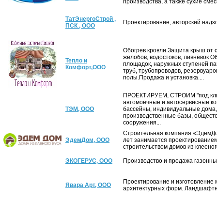
производства, а также сухие смеси
ТатЭнергоСтрой ,
Проектирование, авторский надзор
ПСК , ООО
Обогрев кровли.Защита крыш от 
желобов, водостоков, ливнёвок О
Тепло и
площадок, наружных ступеней па
Комфорт,ООО
труб, трубопроводов, резервуаро
полы.Продажа и установка....
ПРОЕКТИРУЕМ, СТРОИМ "под клю
автомоечные и автосервисные ко
ТЭМ, ООО
бассейны, индивидуальные дома,
производственные базы, общест
сооружения...
Строительная компания «ЭдемДо
ЭдемДом, ООО
лет занимается проектированием
строительством домов из клееного
ЭКОГЕРУС, ООО
Производство и продажа газонных
Проектирование и изготовление
Явара Арт, ООО
архитектурных форм. Ландшафтны