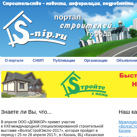
О портале
СНИП
Публикации
Организации
Объявлен
Страницы:
Знаете ли Вы, что...
Наш к
В апреле ООО «ДОМКОР» примет участие
Междунар
в XXII международной специализированной строительной
«ВолгаСтр
выставке «ВолгаСтройЭкспо-2017», которая пройдет в
Казань
период с 25 по 28 апреля 2017г., в г.Казань, ВЦ «Казанская