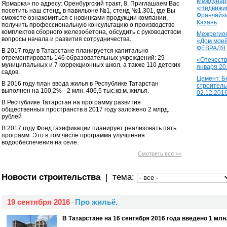
Междунаро
Ярмарка» по адресу: Оренбургский тракт, 8. Приглашаем Вас
«Недвижим
посетить наш стенд, в павильоне №1, стенд №1.301, где Вы
Франчайзи
сможете ознакомиться с новинками продукции компании,
Казань
получить профессиональную консультацию о производстве
комплектов сборного железобетона, обсудить с руководством
Межрегион
вопросы начала и развития сотрудничества.
«Дом моей
ФЕВРАЛЯ 2
В 2017 году в Татарстане планируется капитально
отремонтировать 146 образовательных учреждений: 29
«Отечеств
муниципальных и 7 коррекционных школ, а также 110 детских
января 20
садов.
Цемент. Б
В 2016 году план ввода жилья в Республике Татарстан
строитель
выполнен на 100,2% - 2 млн. 406,5 тыс.кв.м. жилья.
02.12.201
В Республике Татарстан на программу развития
общественных пространств в 2017 году заложено 2 млрд.
рублей
В 2017 году Фонд газификации планирует реализовать пять
программ. Это в том числе программа улучшения
водообеспечения на селе.
Смотреть все >>
Новости строительства
| тема:
19 сентября 2016
Про жильё.
-
В Татарстане на 16 сентября 2016 года введено 1 млн. 