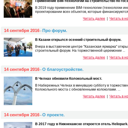
Применение BIM-технологий на строительство по госз
В 2019 году применение BIM-технологии (технологии 
проектировании всех объектов, которые финансируются з
Читать далее
|
Читать в н
14 сентября 2016
Про форум.
-
В Казани открылся осенний строительный форум.
Вчера в выставочном центре "Казанская ярмарка" откр
строительный форум. На торжественной церемонии ...
Читать далее
|
Читать в н
14 сентября 2016
О благоустройстве.
-
В Челнах обновили Колокольный мост.
В Набережных Челнах в минувшую субботу в торжестве
Колокольного моста с обновленными колоколами. ...
Читать далее
|
Читать в н
14 сентября 2016
О проекте.
-
В 2017 году в Нижнекамске откроется отель Heliopark