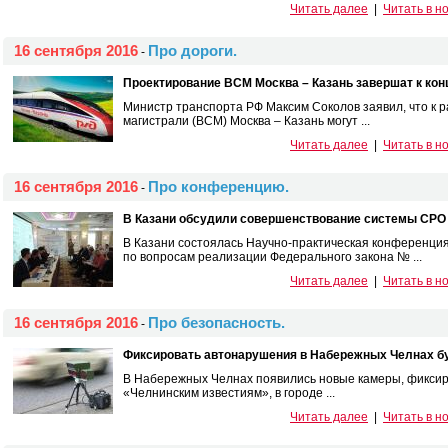
Читать далее
|
Читать в н
16 сентября 2016
Про дороги.
-
Проектирование ВСМ Москва – Казань завершат к конц
Министр транспорта РФ Максим Соколов заявил, что к 
магистрали (ВСМ) Москва – Казань могут ...
Читать далее
|
Читать в н
16 сентября 2016
Про конференцию.
-
В Казани обсудили совершенствование системы СРО 
В Казани состоялась Научно-практическая конференци
по вопросам реализации Федерального закона № ...
Читать далее
|
Читать в н
16 сентября 2016
Про безопасность.
-
Фиксировать автонарушения в Набережных Челнах б
В Набережных Челнах появились новые камеры, фиксир
«Челнинским известиям», в городе ...
Читать далее
|
Читать в н