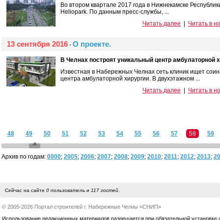
Во втором квартале 2017 года в Нижнекамске Республик
Heliopark. По данным пресс-службы, ...
Читать далее
|
Читать в н
13 сентября 2016
О проекте.
-
В Челнах построят уникальный центр амбулаторной х
Известная в Набережных Челнах сеть клиник ищет соин
центра амбулаторной хирургии. В двухэтажном ...
Читать далее
|
Читать в н
48
49
50
51
52
53
54
55
56
57
58
59
Архив по годам:
0000
;
2005
;
2006
;
2007
;
2008
;
2009
;
2010
;
2011
;
2012
;
2013
;
2
Сейчас на сайте
0 пользователь
и
117 гостей
.
© 2005-2026 Портал строителей г. Набережные Челны «СНИП»
Использование редакционных материалов разрешается при обязательной установке акт