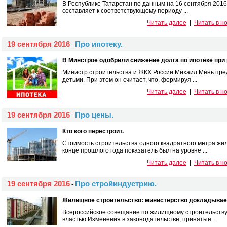
В Республике Татарстан по данным на 16 сентября 2016 го
составляет к соответствующему периоду ...
Читать далее
|
Читать в н
19 сентября 2016
Про ипотеку.
-
В Минстрое одобрили снижение долга по ипотеке при
Министр строительства и ЖКХ России Михаил Мень пред
детьми. При этом он считает, что, формируя ...
Читать далее
|
Читать в н
19 сентября 2016
Про цены.
-
Кто кого перестроит.
Стоимость строительства одного квадратного метра жил
конце прошлого года показатель был на уровне ...
Читать далее
|
Читать в н
19 сентября 2016
Про стройиндустрию.
-
Жилищное строительство: министерство докладывает 
Всероссийское совещание по жилищному строительству
властью Изменения в законодательстве, принятые ...