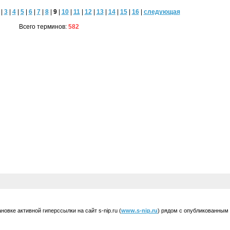
|
3
|
4
|
5
|
6
|
7
|
8
|
9
|
10
|
11
|
12
|
13
|
14
|
15
|
16
|
следующая
Всего терминов:
582
вке активной гиперссылки на сайт s-nip.ru (
www.s-nip.ru
) рядом с опубликованным