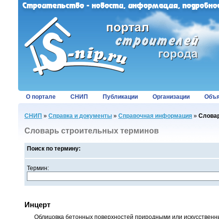
О портале
СНИП
Публикации
Организации
Объя
СНИП
»
Справка и документы
»
Справочная информация
»
Словар
Словарь строительных терминов
Поиск по термину:
Термин:
Инцерт
Облицовка бетонных поверхностей природными или искусствен