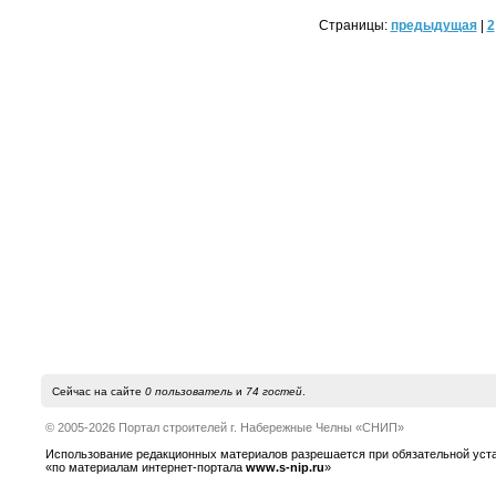
Страницы:
предыдущая
|
2
Сейчас на сайте
0 пользователь
и
74 гостей
.
© 2005-2026 Портал строителей г. Набережные Челны «СНИП»
Использование редакционных материалов разрешается при обязательной устано
«по материалам интернет-портала
www.s-nip.ru
»