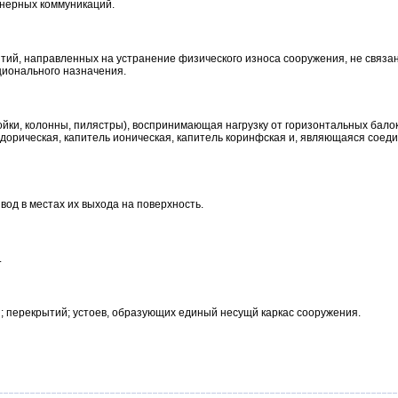
енерных коммуникаций.
тий, направленных на устранение физического износа сооружения, не связа
ционального назначения.
ойки, колонны, пилястры), воспринимающая нагрузку от горизонтальных бало
дорическая, капитель ионическая, капитель коринфская и, являющаяся соед
од в местах их выхода на поверхность.
.
; перекрытий; устоев, образующих единый несущй каркас сооружения.