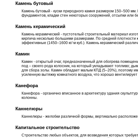
Камень бутовый
Камень бутовый - куски природного камня размером 150–500 мм
фундаментов, кладки стен некоторых сооружений, отсыпки или 
Камень керамический
Камень керамический - пустотелый строительный материал изгот
кирпича несколько большими размерами. По средней плотности ка
эффективные (1450–1600 кг/ м куб.). Камень керамический различ
Камин
Камин - открытый очаг, предназначенный для обогрева помещения
под – своего рода колосник, на который укладывают топливо; ды
для сбора золы. Камин обладает малым КПД (5–20%), поэтому и
усиленную вытяжку комнатного воздуха, что хорошо вентилируе
Канефора
Канефора - органично вписанное в архитектуру здания скульпт
колонны.
Каннелюры
Каннелюры - желобки различной формы, вертикально расположе
Капитальное строительство
Строительство любых объектов, для возведения которых требуе