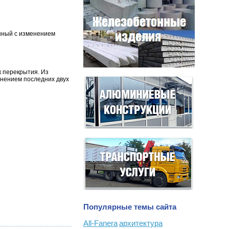
нный с изменением
к перекрытия. Из
инением последних двух
Популярные темы сайта
All-Fanera
архитектура