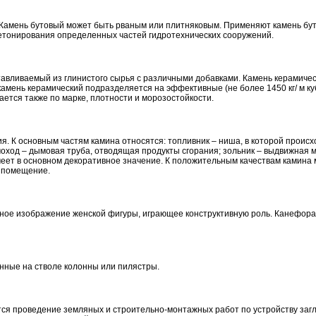
. Камень бутовый может быть рваным или плитняковым. Применяют камень бу
бетонирования определенных частей гидротехнических сооружений.
авливаемый из глинистого сырья с различными добавками. Камень керамичес
мень керамический подразделяется на эффективные (не более 1450 кг/ м куб
ается также по марке, плотности и морозостойкости.
. К основным частям камина относятся: топливник – ниша, в которой происх
моход – дымовая труба, отводящая продукты сгорания; зольник – выдвижная 
меет в основном декоративное значение. К положительным качествам камина
т помещение.
урное изображение женской фигуры, играющее конструктивную роль. Канефор
нные на стволе колонны или пилястры.
тся проведение земляных и строительно-монтажных работ по устройству за