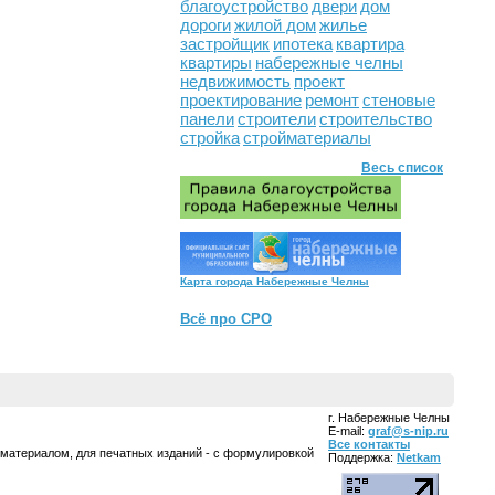
благоустройство
двери
дом
дороги
жилой дом
жилье
застройщик
ипотека
квартира
квартиры
набережные челны
недвижимость
проект
проектирование
ремонт
стеновые
панели
строители
строительство
стройка
стройматериалы
Весь список
Карта города Набережные Челны
Всё про СРО
г. Набережные Челны
E-mail:
graf@s-nip.ru
Все контакты
 материалом, для печатных изданий - с формулировкой
Поддержка:
Netkam