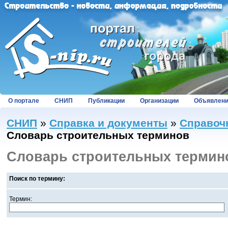
О портале
СНИП
Публикации
Организации
Объявлен
СНИП
»
Справка и документы
»
Справоч
Словарь строительных терминов
Словарь строительных термин
Поиск по термину:
Термин: