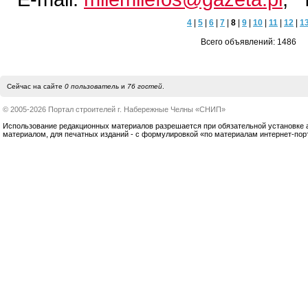
4
|
5
|
6
|
7
|
8
|
9
|
10
|
11
|
12
|
1
Всего объявлений: 1486
Сейчас на сайте
0 пользователь
и
76 гостей
.
© 2005-2026 Портал строителей г. Набережные Челны «СНИП»
Использование редакционных материалов разрешается при обязательной установке акт
материалом, для печатных изданий - с формулировкой «по материалам интернет-по