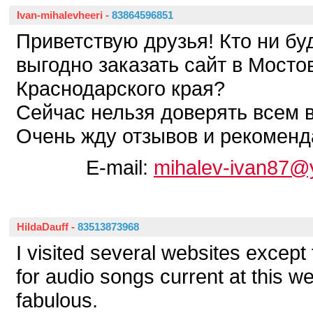
Ivan-mihalevheeri
-
83864596851
Приветствую друзья! Кто ни буд
выгодно заказать сайт в Мосто
Краснодарского края?
Сейчас нельзя доверять всем 
Очень жду отзывов и рекоменд
E-mail:
mihalev-ivan87@
HildaDauff
-
83513873968
I visited several websites except
for audio songs current at this web
fabulous.