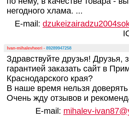
по нему, в качестве товара - в
негодного хлама. ...
E-mail:
dzukeizairadzu2004so
I
Ivan-mihalevheeri
-
89289947258
Здравствуйте друзья! Друзья, з
гарантией заказать сайт в При
Краснодарского края?
В наше время нельзя доверять
Очень жду отзывов и рекоменд
E-mail:
mihalev-ivan87@