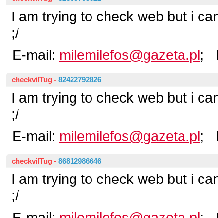
I am trying to check web but i ca
;/
E-mail:
milemilefos@gazeta.pl
; 
checkvilTug
-
82422792826
I am trying to check web but i ca
;/
E-mail:
milemilefos@gazeta.pl
; 
checkvilTug
-
86812986646
I am trying to check web but i ca
;/
E-mail:
milemilefos@gazeta.pl
; 