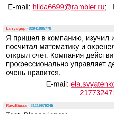
E-mail:
hilda6699@rambler.ru
; 
Larryalgop
-
82941995778
Я пришел в компанию, изучил и
посчитал математику и охрене
открыл счет. Компания действ
профессионально управляет де
очень нравится.
E-mail:
ela.svyatenk
21773247
RavzBiosse
-
81219979245