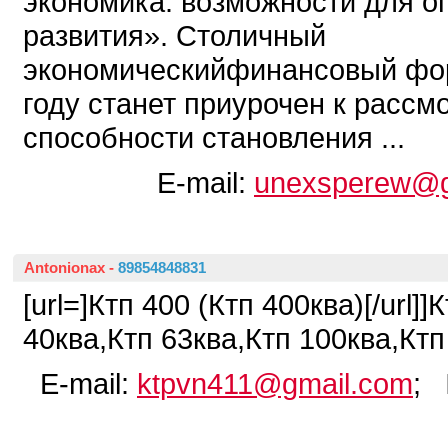
экономика: возможности для 
развития». Столичный
экономическийфинансовый фо
году станет приурочен к рассм
способности становления ...
E-mail:
unexsperew@g
Antonionax
-
89854848831
[url=]Ктп 400 (Ктп 400ква)[/url]]
40ква,Ктп 63ква,Ктп 100ква,Ктп 
E-mail:
ktpvn411@gmail.com
; 