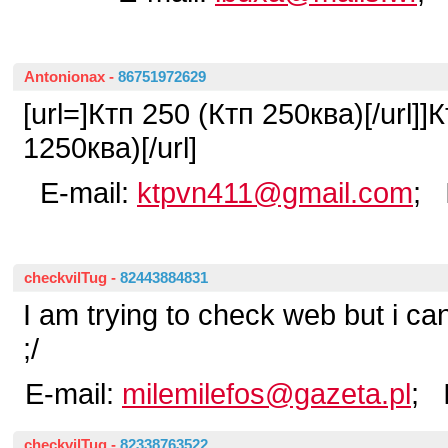
Antonionax
-
86751972629
[url=]Ктп 250 (Ктп 250ква)[/url]]
1250ква)[/url]
E-mail:
ktpvn411@gmail.com
; 
checkvilTug
-
82443884831
I am trying to check web but i ca
;/
E-mail:
milemilefos@gazeta.pl
; 
checkvilTug
-
82338763522