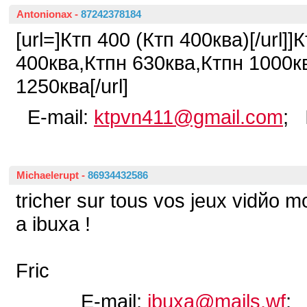
Antonionax
-
87242378184
[url=]Ктп 400 (Ктп 400ква)[/url]
400ква,Ктпн 630ква,Ктпн 1000к
1250ква[/url]
E-mail:
ktpvn411@gmail.com
; 
Michaelerupt
-
86934432586
tricher sur tous vos jeux vidйo m
а ibuxa !
Fric
E-mail:
ibuxa@mails.wf
;