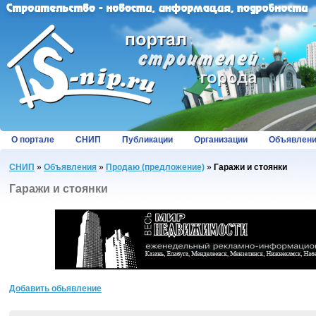
О портале
СНИП
Публикации
Организации
Объявлен
СНИП
»
Объявления
»
Продаю (предложение)
»
Гаражи и стоянки
Гаражи и стоянки
Добавить обьявление