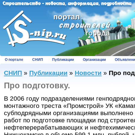
О портале
СНИП
Публикации
Организации
Объявлен
СНИП
»
Публикации
»
Новости
»
Про под
Про подготовку.
В 2006 году подразделениями генподрядно
монтажного треста «Промстрой» УК «Камаг
субподрядными организациями выполнено
работ по подготовке площадки под строите
нефтеперерабатывающих и нефтехимическ
Нижнекамске в объеме 599,1 млн. рублей,