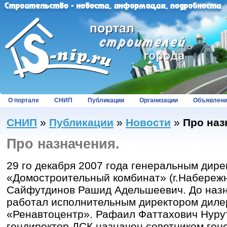
О портале
СНИП
Публикации
Организации
Объявлен
СНИП
»
Публикации
»
Новости
»
Про наз
Про назначения.
29 го декабря 2007 года генеральным дир
«Домостроительный комбинат» (г.Набереж
Сайфутдинов Рашид Адельшеевич. До наз
работал исполнительным директором ди
«Ренавтоцентр». Рафаил Фаттахович Нуру
гендиректор ДСК назначен советником ген