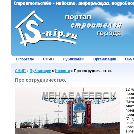
О портале
СНИП
Публикации
Организации
Объя
СНИП
»
Публикации
»
Новости
»
Про сотрудничество.
Про сотрудничество.
12 м
прои
реал
"Мен
Анат
пред
пред
"Сод
визи
ново
в Ме