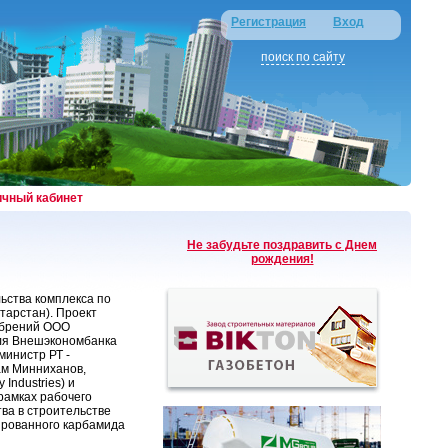
Регистрация
Вход
поиск по сайту
ичный кабинет
Не забудьте поздравить с Днем
рождения!
ьства комплекса по
тарстан). Проект
обрений ООО
еля Внешэкономбанка
министр РТ -
ам Минниханов,
Industries) и
 рамках рабочего
ва в строительстве
ированного карбамида