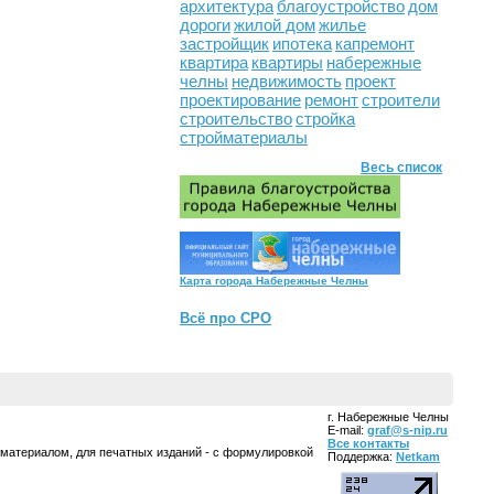
архитектура
благоустройство
дом
дороги
жилой дом
жилье
застройщик
ипотека
капремонт
квартира
квартиры
набережные
челны
недвижимость
проект
проектирование
ремонт
строители
строительство
стройка
стройматериалы
Весь список
Карта города Набережные Челны
Всё про СРО
г. Набережные Челны
E-mail:
graf@s-nip.ru
Все контакты
 материалом, для печатных изданий - с формулировкой
Поддержка:
Netkam