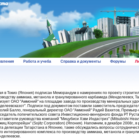
вления
Работа и учеба
Справка и документы
Форумы
Л
ая в Токио (Япония) подписан Меморандум о намерениях по проекту строител
зводству аммиака, метанола и гранулированного карбамида (Менделеевск, Та
изует ОАО "Аммоний" на площадке завода по производству минеральных уд
делеевсказот". Подписи под документом поставили заместитель председат
олий Балло, генеральный директор ОАО "Аммоний" Радий Вахитов, Премьер-
седатель попечительского совета Инвестиционно-венчурного фонда РТ Руст
ставители руководства компаний "Мицубиси Хэви Индастриз" (Mitsubishi Heavy 
жиц Корпорейшн" (Sojitz Corporation) (Япония). Напомним, в декабре 2008г., в
та делегации Татарстана в Японию, также обсуждались вопросы сотрудничест
го интегрированного комплекса по производству аммиака, метанола и гранул
нделеевске.