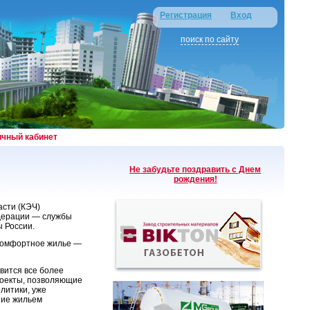
Регистрация
Вход
поиск по сайту
ичный кабинет
Не забудьте поздравить с Днем
рождения!
асти (КЭЧ)
едерации — службы
 России.
 комфортное жилье —
овится все более
роекты, позволяющие
литики, уже
ние жильем