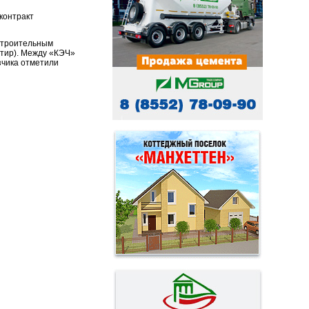
контракт
строительным
артир). Между «КЭЧ»
зчика отметили