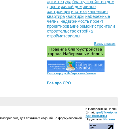
архитектура
благоустройство
дом
дороги
жилой дом
жилье
застройщик
ипотека
капремонт
квартира
квартиры
набережные
челны
недвижимость
проект
проектирование
ремонт
строители
строительство
стройка
стройматериалы
Весь список
Карта города Набережные Челны
Всё про СРО
г. Набережные Челны
E-mail:
graf@s-nip.ru
Все контакты
 материалом, для печатных изданий - с формулировкой
Поддержка:
Netkam