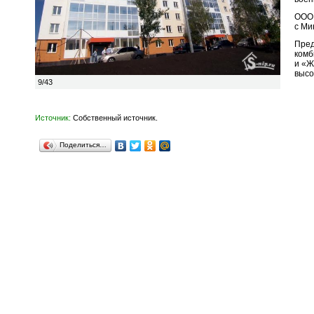
ООО 
с Ми
Пред
комб
и «Ж
высо
9/43
Источник:
Собственный источник.
Поделиться…