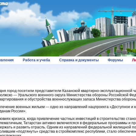
вления
Работа и учеба
Справка и документы
Форумы
Л
дня город посетили представители Казанской
квартирно-эксплуатационной
ч
олжско — Уральского военного округа Министерства обороны Российской Ф
вартирования и обустройства военнослужащих запаса Министерства обороны
печение военных жильем — одно из направлений нацпроекта «Доступное и
данам России».
ловиях кризиса, когда привлечение частных инвестиций в строительство стан
лематичным, Татарстан активно включилсяся в федеральные программы и п
ержать и развить отрасль. Одним из направлений федеральной жилищной по
олившим «подтянуть» средства в стройкомплекс республики, стало обеспече
нослужащих.