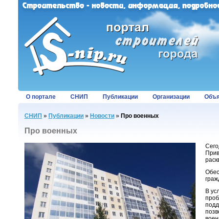
О портале
СНИП
Публикации
Организации
Объя
СНИП
»
Публикации
»
Новости
»
Про военных
Про военных
Сего
Прив
раск
Обес
граж
В ус
проб
подд
позв
воен