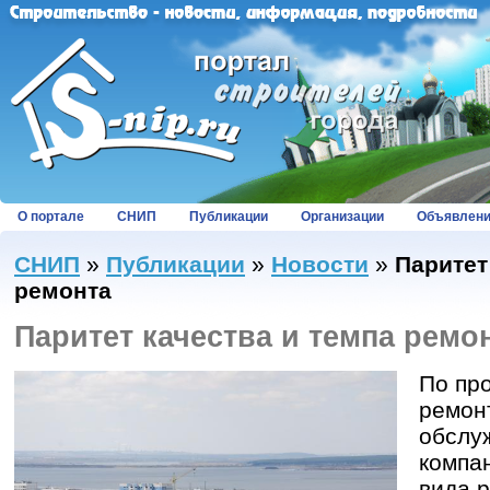
О портале
СНИП
Публикации
Организации
Объявлен
СНИП
»
Публикации
»
Новости
»
Паритет
ремонта
Паритет качества и темпа ремо
По пр
ремонт
обслу
компа
вида 