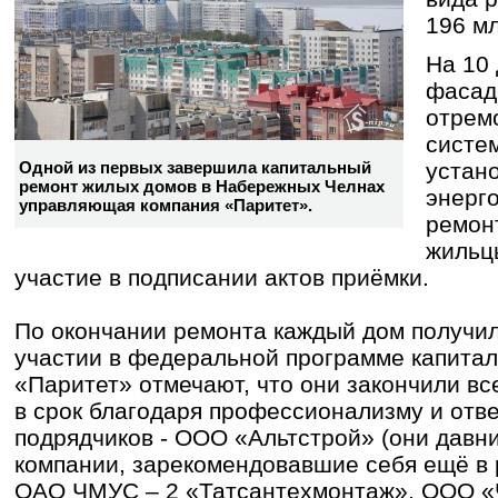
196 м
На 10
фасад
отрем
систе
устан
Одной из первых завершила капитальный
ремонт жилых домов в Набережных Челнах
энерг
управляющая компания «Паритет».
ремон
жильц
участие в подписании актов приёмки.
По окончании ремонта каждый дом получил
участии в федеральной программе капитал
«Паритет» отмечают, что они закончили вс
в срок благодаря профессионализму и от
подрядчиков - ООО «Альтстрой» (они давн
компании, зарекомендовавшие себя ещё в 
ОАО ЧМУС – 2 «Татсантехмонтаж», ООО «