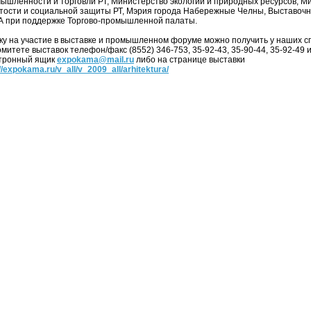
ышленности и торговли РТ, Министерство экологии и природных ресурсов, Ми
тости и социальной защиты РТ, Мэрия города Набережные Челны, Выставоч
 при поддержке Торгово-промышленной палаты.
ку на участие в выставке и промышленном форуме можно получить у наших с
омитете выставок телефон/факс (8552) 346-753, 35-92-43, 35-90-44, 35-92-49 
тронный ящик
expokama@mail.ru
либо на странице выставки
://expokama.ru/v_all/v_2009_all/arhitektura/