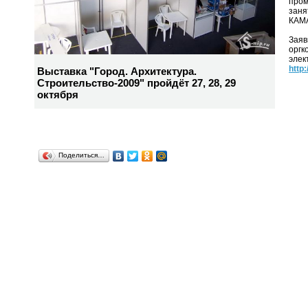
пром
заня
КАМА
Заяв
оргк
элек
http
Выставка "Город. Архитектура.
Строительство-2009" пройдёт 27, 28, 29
октября
Поделиться…