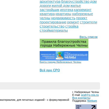
архитектура
благоустройство
дом
дороги
жилой дом
жилье
застройщик
ипотека
капремонт
квартира
квартиры
набережные
челны
недвижимость
проект
проектирование
ремонт
строители
строительство
стройка
стройматериалы
Весь список
Карта города Набережные Челны
Всё про СРО
г. Набережные Челны
E-mail:
graf@s-nip.ru
Все контакты
 материалом, для печатных изданий - с формулировкой
Поддержка:
Netkam