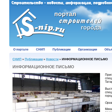
О портале
СНИП
Публикации
Организации
Объя
СНИП
»
Публикации
»
Новости
»
ИНФОРМАЦИОННОЕ ПИСЬМО
ИНФОРМАЦИОННОЕ ПИСЬМО
Приг
спец
Тата
Выст
спец
горо
Орг
Мини