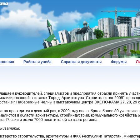
вления
Работа и учеба
Справка и документы
Форумы
Л
лашаем руководителей, специалистов и предприятия отрасли принять участи
иализированной выставке "Город. Архитектура. Строительство-2009", провод
рстан в г. Набережные Челны в выставочном центре ЭКСПО-КАМА 27, 28, 29 о
авка проводится в девятый раз, в 2009 году она собрала более 80 участнико
иалистов в области архитектуры, стройиндустрии, коммунального хозяйства б
дов России и около 7000 посетителей со всего региона.
анизаторы:
стерство строительства, архитектуры и ЖКХ Республики Татарстан, Министе