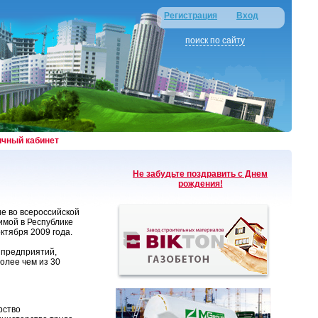
Регистрация
Вход
поиск по сайту
ичный кабинет
Не забудьте поздравить с Днем
рождения!
е во всероссийской
имой в Республике
ктября 2009 года.
в предприятий,
олее чем из 30
рство