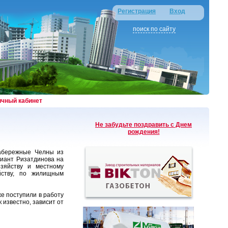
Регистрация
Вход
поиск по сайту
ичный кабинет
Не забудьте поздравить с Днем
рождения!
Набережные Челны из
иант Ризатдинова на
зяйству и местному
ойству, по жилищным
е поступили в работу
 известно, зависит от