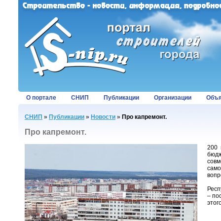
О портале
СНИП
Публикации
Организации
Объя
СНИП
»
Публикации
»
Новости
»
Про капремонт.
Про капремонт.
200 
бюдж
совм
само
вопр
Респ
– по
этого