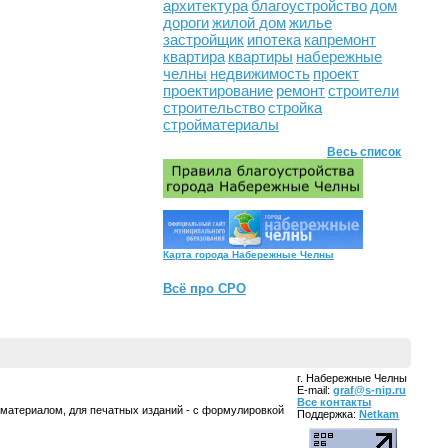
архитектура
благоустройство
дом
дороги
жилой дом
жилье
застройщик
ипотека
капремонт
квартира
квартиры
набережные
челны
недвижимость
проект
проектирование
ремонт
строители
строительство
стройка
стройматериалы
Весь список
Карта города Набережные Челны
Всё про СРО
г. Набережные Челны
E-mail:
graf@s-nip.ru
Все контакты
 материалом, для печатных изданий - с формулировкой
Поддержка:
Netkam