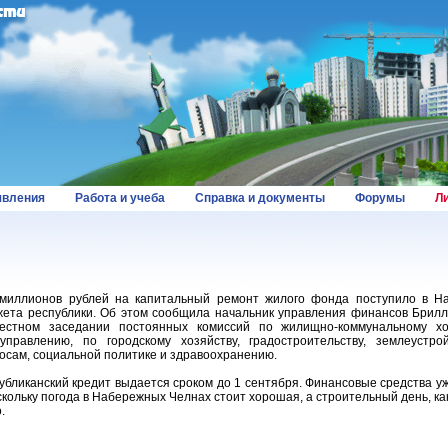
вления
Работа и учеба
Справка и документы
Форумы
Л
миллионов рублей на капитальный ремонт жилого фонда поступило в 
ета республики. Об этом сообщила начальник управления финансов Брилл
естном заседании постоянных комиссий по жилищно-коммунальному хо
управлению, по городскому хозяйству, градостроительству, землеустр
осам, социальной политике и здравоохранению.
убликанский кредит выдается сроком до 1 сентября. Финансовые средства уж
скольку погода в Набережных Челнах стоит хорошая, а строительный день, как
.