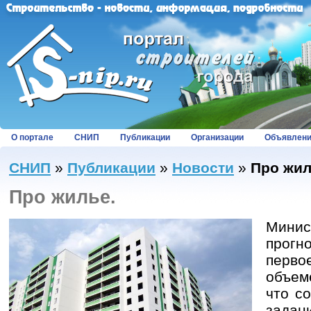
О портале
СНИП
Публикации
Организации
Объявлен
СНИП
»
Публикации
»
Новости
»
Про жил
Про жилье.
Минис
прогн
перво
объем
что с
зада