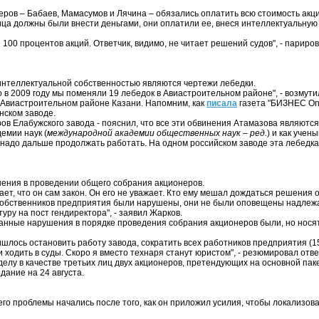
ров – Бабаев, Мамасумов и Лячина – обязались оплатить всю стоимость акци
ица должны были внести деньгами, они оплатили ее, внеся интеллектуальную 
100 процентов акций. Ответчик, видимо, не читает решений судов", - париро
 интеллектуальной собственностью являются чертежи лебедки.
о в 2009 году мы поменяли 19 лебедок в Авиастроительном районе", - возмутил
 Авиастроительном районе Казани. Напомним, как
писала
газета "БИЗНЕС Onl
инском заводе.
ров Елабужского завода - пояснил, что все эти обвинения Атамазова являютс
емии наук (
международной академии общественных наук – ред.
) и как учен
 надо дальше продолжать работать. На одном российском заводе эта лебедка в
шения в проведении общего собрания акционеров.
тает, что он сам закон. Он его не уважает. Кто ему мешал дождаться решения
их собственников предприятия были нарушены, они не были оповещены надле
ру на пост гендиректора", - заявил Жарков.
данные нарушения в порядке проведения собрания акционеров были, но нос
шлось остановить работу завода, сократить всех работников предприятия (15
и ходить в суды. Скоро я вместо технаря станут юристом", - резюмировал от
делу в качестве третьих лиц двух акционеров, претендующих на основной пак
дание на 24 августа.
его проблемы начались после того, как он приложил усилия, чтобы локализов