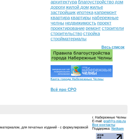
архитектура
благоустройство
дом
дороги
жилой дом
жилье
застройщик
ипотека
капремонт
квартира
квартиры
набережные
челны
недвижимость
проект
проектирование
ремонт
строители
строительство
стройка
стройматериалы
Весь список
Карта города Набережные Челны
Всё про СРО
г. Набережные Челны
E-mail:
graf@s-nip.ru
Все контакты
 материалом, для печатных изданий - с формулировкой
Поддержка:
Netkam