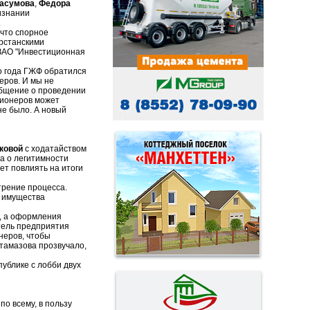
асумова
,
Федора
изнании
.
 что спорное
рстанскими
 ЗАО "Инвестиционная
го года ГЖФ обратился
еров. И мы не
общение о проведении
ционеров может
не было. А новый
ковой
с ходатайством
а о легитимности
ет повлиять на итоги
трение процесса.
о имущества
е, а оформления
итель предприятия
неров, чтобы
тамазова прозвучало,
публике с лобби двух
о всему, в пользу