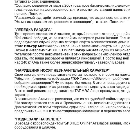
татарстанских акционеров.
"Согласно решению от марта 2007 года трое физических лиц-акционе
года, несмотря на договоренность, что вторую часть акций данные л
пояснил Томилин.
"Уважаемый суд, арбитражный суд признал, что акционеры оплатили 
"Но мы оспариваем это решение в апелляции", - ответил Томилин.
"ЛЕБЕДКА РАЗДОРА"
Тут в прения вмешался Атамазов, который пояснил, что под данной
"Той самой лебедки, из-за которой мы потеряли рынок Казани. Тольк
подразумевая случай обрыва лебедки лифта в соципотечном доме в
этого
Ильсур Метшин
принял решение заказывать лифты на Щерб
Позже в интервью "БИЗНЕС Online"
Закир Бабаев
- один из акционе
"Атамазов просто некомпетентен в этих вопросах. Я как членкор Акад
сказать, что наша разработка является инновацией. Просто над ней
нас 240 кг. Она также более энергоэффективна", - заверил Бабаев.
"НАРУШЕНИЯ НОСЯТ НЕЗНАЧИТЕЛЬНЫЙ ХАРАКТЕР"
Свое выступление представитель истца построил с упором на нару
"Абдуллин (
имеется в виду глава ГЖФ Талгат Абдуллин – ред.
) счи
собрания акционеров?! Ну, потерял бы месяц. В итоге права друг
необходимые сроки, и акционеры не смогли выдвинуть свою кандидату
В ответной реплике представителя ТАТ МЭЛ Лифт прозвучало, что 
характер.
В заключение Атамазов рассказал, что из-за судебной войны ему при
"На заводе остался только я. Пришлось нанять несколько адвокатов 
Дав высказаться всем сторонам, судья приняла решения привлечь к 
предприятия – ГЖФ и "Инвестиционную компанию" и перенесла засе
"ПОДРЕЗАЛИ НА ВЗЛЕТЕ"
В беседе с корреспондентом "БИЗНЕС Online" Атамазов заявил, что 
оборудования в Елабуге.