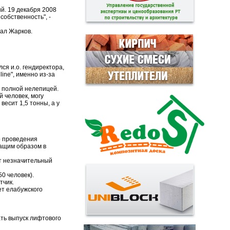
й. 19 декабря 2008
собственность", -
вал Жарков.
ся и.о. гендиректора,
ine", именно из-за
я полной нелепицей.
ый человек, могу
есит 1,5 тонны, а у
 о проведения
жащим образом в
ят незначительный
0 человек).
ветчик.
ет елабужского
ать выпуск лифтового