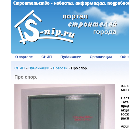
О портале
СНИП
Публикации
Организации
Объя
СНИП
»
Публикации
»
Новости
»
Про спор.
Про спор.
ЗА 
МОС
Наст
Тата
пред
акци
госж
расп
Арби