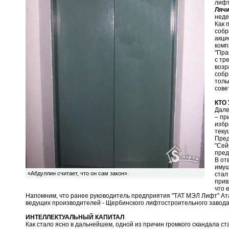
лифт
Ляч
неде
Как 
собр
акци
комп
"Пра
с тр
возр
собр
толь
сове
КТО
Дале
– пр
избр
теку
Пред
"Сей
пред
В от
имущ
«Абдуллин считает, что он сам закон».
стал
прив
что 
Напомним, что ранее руководитель предприятия "ТАТ МЭЛ Лифт" А
ведущих производителей - Щербинского лифтостроительного завода
ИНТЕЛЛЕКТУАЛЬНЫЙ КАПИТАЛ
Как стало ясно в дальнейшем, одной из причин громкого скандала с