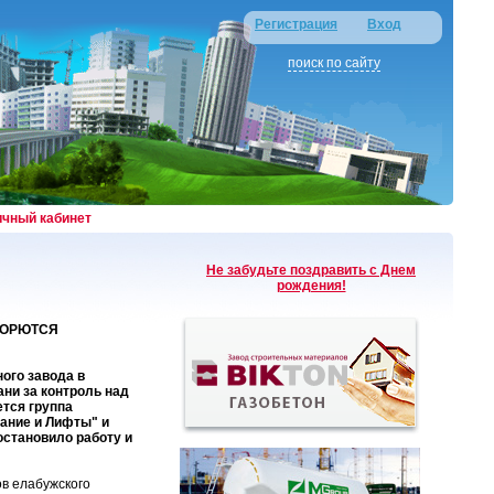
Регистрация
Вход
поиск по сайту
ичный кабинет
Не забудьте поздравить с Днем
рождения!
БОРЮТСЯ
ого завода в
ни за контроль над
тся группа
ание и Лифты" и
остановило работу и
ов елабужского