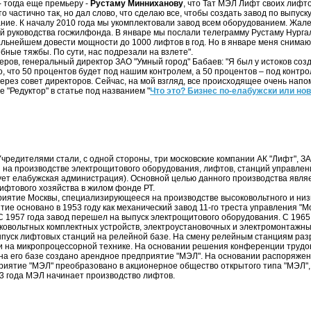
- тогда еще премьеру -
Рустаму Минниханову
, что Тат МЭЛ Лифт своих лифто
о частично так, но дал слово, что сделаю все, чтобы создать завод по выпуск
ие. К началу 2010 года мы укомплектовали завод всем оборудованием. Жале
ой руководства госжилфонда. В январе мы послали телеграмму Рустаму Нургал
дальнейшем довести мощности до 1000 лифтов в год. Но в январе меня снимаю
ебные тяжбы. По сути, нас подрезали на взлете".
ров, генеральный директор ЗАО "Умный город" Бабаев: "Я был у истоков соз
но, что 50 процентов будет под нашим контролем, а 50 процентов – под конт
ерез совет директоров. Сейчас, на мой взгляд, все происходящее очень нап
 "Редуктор" в статье под названием "
Что это? Бизнес по-елабужски или но
Учредителями стали, с одной стороны, три московские компании АК "Лифт", ЗА
на производстве электрощитового оборудования, лифтов, станций управлени
рует елабужская администрация). Основной целью данного производства явля
ифтового хозяйства в жилом фонде РТ.
риятие Москвы, специализирующееся на производстве высоковольтного и низ
е основано в 1953 году как механический завод 11-го треста управления "Мо
 С 1957 года завод перешел на выпуск электрощитового оборудования. С 1965
ковольтных комплектных устройств, электроустановочных и электромонтажны
выпуск лифтовых станций на релейной базе. На смену релейным станциям ра
 на микропроцессорной технике. На основании решения конференции трудов
 на его базе создано арендное предприятие "МЭЛ". На основании распоряжен
иятие "МЭЛ" преобразовано в акционерное общество открытого типа "МЭЛ", 
3 года МЭЛ начинает производство лифтов.