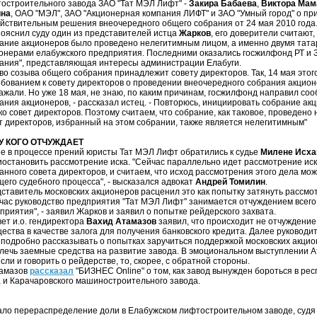
остроительного завода ЗАО "Тат МЭЛ Лифт" -
Закира Бабаева
,
Виктора Мам
ина
, ОАО "МЭЛ", ЗАО "Акционерная компания ЛИФТ" и ЗАО "Умный город" о пр
йствительным решения внеочередного общего собрания от 24 мая 2010 года
пояснил суду один из представителей истца
Жарков
, его доверители считают,
ание акционеров было проведено нелегитимным лицом, а именно двумя тата
онерами елабужского предприятия. Последними оказались госжилфонд РТ и
ания", представляющая интересы администрации Елабуги.
во созыва общего собрания принадлежит совету директоров. Так, 14 мая это
ебованием к совету директоров о проведении внеочередного собрания акцион
ажали. Но уже 18 мая, не знаю, по каким причинам, госжилфонд направил со
ания акционеров, - рассказал истец. - Повторюсь, инициировать собрание ак
ко совет директоров. Поэтому считаем, что собрание, как таковое, проведено 
т директоров, избранный на этом собрании, также является нелегитимным"
 У КОГО ОТЧУЖДАЕТ
е в процессе прений юристы Тат МЭЛ Лифт обратились к судье
Милене Исха
иостановить рассмотрение иска. "Сейчас параллельно идет рассмотрение иск
анного совета директоров, и считаем, что исход рассмотрения этого дела мож
щего судебного процесса", - высказался адвокат
Андрей Томилин
.
ставитель московских акционеров расценил это как попытку затянуть рассмо
час руководство предприятия "Тат МЭЛ Лифт" занимается отчуждением всег
приятия", - заявил Жарков и заявил о попытке рейдерского захвата.
вет и.о. гендиректора
Вахид Атамазов
заявил, что происходит не отчуждени
ества в качестве залога для получения банковского кредита. Далее руковод
 подробно рассказывать о попытках заручиться поддержкой московских акцио
лечь заемные средства на развитие завода. В эмоциональном выступлении А
если и говорить о рейдерстве, то, скорее, с обратной стороны.
тамазов
рассказал
"БИЗНЕС Online" о том, как завод вынужден бороться в рес
 и Карачаровского машиностроительного завода.
тало перераспределение доли в Елабужском лифтостроительном заводе, судя п