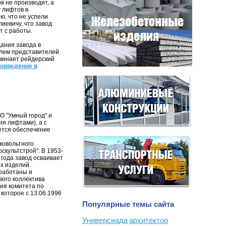
в не производит, а
у лифтов в
ю, что не успели
иевичу, что завод
т с работы.
дания завода в
ролем представителей
оминает рейдерский
вовведение в
О "Умный город" и
я лифтами), а с
ется обеспечение
ковольтного
скультстрой". В 1953-
 года завод осваивает
х изделий.
зработаны и
ого коллектива
ия комитета по
которое с 13.06.1996
Популярные темы сайта
Универсиада
архитектор