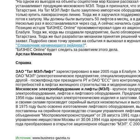
"На одном из выездов на объекты соципотеки мэр Казани рассказал 
устанавливает продукцию московского МЭЛ. Тогда я признался, что эт
Татарстане. На Тат МЭЛ Лифт было закуплено импортное оборудован
только купить лакокрасочную линию. Тогда же я заручился поддержк
готов к запуску. Мы должны были выпускать 50 лифтов в месяц, а в 
Несколько раз я восстанавливался через суд. А сейчас начались суд
Позицию истцов "БИЗНЕС Online" прокомментировал один из акционе
Елабуге. Тогда же, когда мы создавали предприятие, было обговоре
Татарстана. Тогда же был разработан механизм принятия решений ч
захват. Подробно свою точку зрения на события я высказал в журнале
"Справочник начинающего рейдера?
".
"БИЗНЕС Online" будет следить за развитием этого дела.
Арслан Минвалеев
Справка
ЗАО "Тат МЭЛ-Лифт"
зарегистрировано в мае 2005 года в Елабуге. 
ОАО "МЭЛ" (электротехническое предприятие, специализирующееся 
другой - госжилфонд при президенте РТ и ОАО "ЕСС" (его контроли
потребностей в лифтах жилищного строительства и модернизации л
Московское электрооборудование и лифты (МЭЛ)
- крупное предп
электрооборудования, лифтов и лифтового оборудования. Предприяти
1956 годы завод выпускал электротехнические изделия и заготовки.
и своими силами производит серийный выпуск низковольтных и высо
В 1975 году было освоено изготовление лифтового оборудования, 
поставлены на серийное производство станции управления лифтами
объединения "Моспромэлектроконструкция" от 28 августа 1991 года
управлению имуществом Москвы от 30.06.1994 года арендное предпр
года преобразовано в открытое акционерное общество "МЭЛ". C 200
Источник:
www.business-gazeta.ru