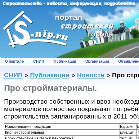
О портале
СНИП
Публикации
Организации
Объявлен
СНИП
»
Публикации
»
Новости
»
Про стр
Про стройматериалы.
Производство собственных и ввоз необхо
материалов полностью покрывают потребн
строительства запланированных в 2011 объ
Наименование продукции
Ед.изм.
Кирпич строительный
млн. шт.
Блоки стеновые из газо- и пенобетона
тыс. м³