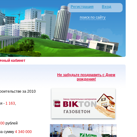
Регистрация
Вход
поиск по сайту
ичный кабинет
Не забудьте поздравить с Днем
рождения!
оительстве за 2010
и -
1 163
,
500
рублей
а сумму
4 340 000