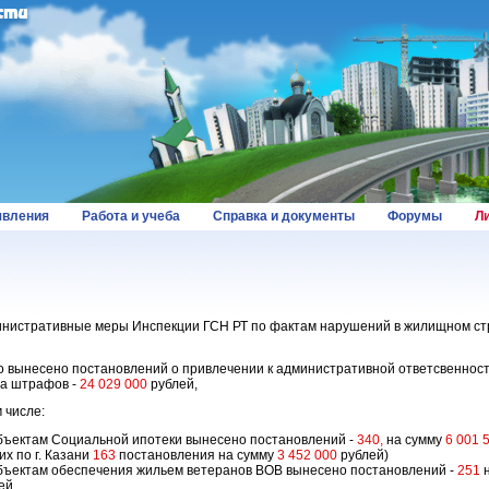
вления
Работа и учеба
Справка и документы
Форумы
Л
нистративные меры Инспекции ГСН РТ по фактам нарушений в жилищном стр
о вынесено постановлений о привлечении к административной ответсвенност
а штрафов -
24 029 000
рублей,
м числе:
бъектам Социальной ипотеки вынесено постановлений -
340,
на сумму
6 001 
них по г. Казани
163
постановления на сумму
3 452 000
рублей)
бъектам обеспечения жильем ветеранов ВОВ вынесено постановлений -
251
н
ей