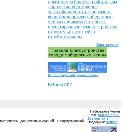
архитектура
благоустройство
дом
дороги
жилой дом
жилье
застройщик
ипотека
капремонт
квартира
квартиры
набережные
челны
недвижимость
проект
проектирование
ремонт
строители
строительство
стройка
стройматериалы
Весь список
Карта города Набережные Челны
Всё про СРО
г. Набережные Челны
E-mail:
graf@s-nip.ru
Все контакты
 материалом, для печатных изданий - с формулировкой
Поддержка:
Netkam