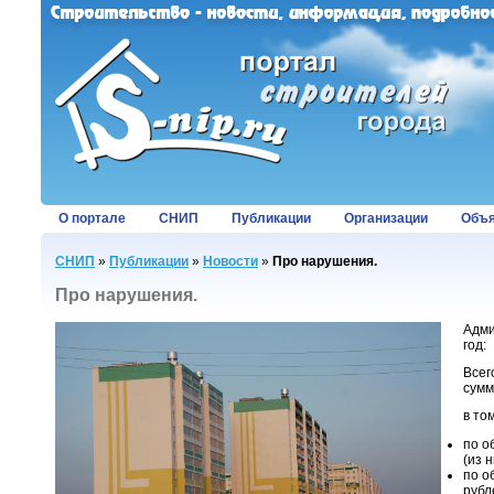
О портале
СНИП
Публикации
Организации
Объя
СНИП
»
Публикации
»
Новости
»
Про нарушения.
Про нарушения.
Адми
год:
Всег
сумм
в то
по о
(из 
по о
рубл