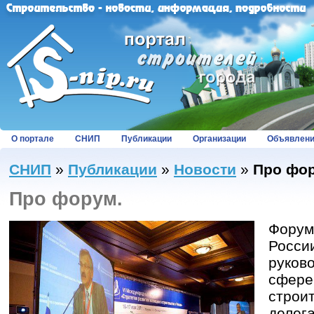
О портале
СНИП
Публикации
Организации
Объявлен
СНИП
»
Публикации
»
Новости
»
Про фо
Про форум.
Форум
Росси
руково
сфере
строит
делег