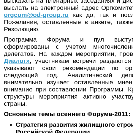
высказать на пленарных заседаниях и ди
выслать на электронный адрес Оргкомит
orgcom@od-group.ru
как до, так и пос
Пожелания, оставленные в анкете, такж
Резолюцию.
Программа Форума и пул выступа
сформированы с учетом многочислен
делегатов. На каждом мероприятии, пр
Диалог»
, участникам встречи раздаются
указывают свои рекомендации по ор
следующий год. Аналитический депа
внимательно изучает оставленные мне
внимание при составлении Программы. Кр
структуры мероприятия активно участ
страны.
Основные темы осеннего Форума-2011:
Стратегия развития жилищного стро
Российской Федерации