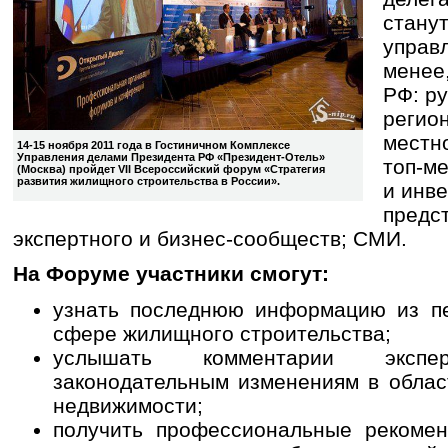
стану
управ
менее,
РФ: р
регио
местн
14-15 ноября 2011 года в Гостиничном Комплексе
Управления делами Президента РФ «Президент-Отель»
топ-м
(Москва) пройдет VII Всероссийский форум «Стратегия
развития жилищного строительства в России».
и инв
предс
экспертного и бизнес-сообществ; СМИ.
На Форуме участники смогут:
узнать последнюю информацию из пе
сфере жилищного строительства;
услышать комментарии эксп
законодательным изменениям в облас
недвижимости;
получить профессиональные рекомен