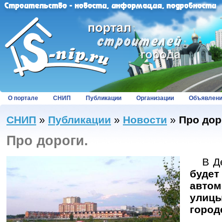
О портале
СНИП
Публикации
Организации
Объявлен
СНИП
»
Публикации
»
Новости
»
Про дор
Про дороги.
В Де
буд
автом
улиц
город