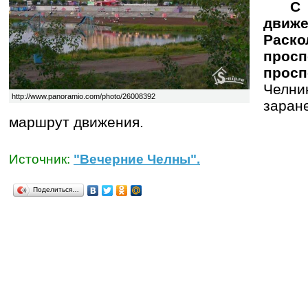
С 15
дви
Раско
просп
просп
Челни
http://www.panoramio.com/photo/26008392
зара
маршрут движения.
Источник:
"Вечерние Челны".
Поделиться…