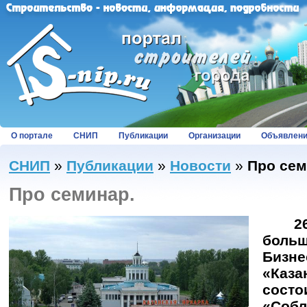
О портале
СНИП
Публикации
Организации
Объявлен
СНИП
»
Публикации
»
Новости
»
Про сем
Про семинар.
26 с
боль
Биз
«Ка
сос
«Соб