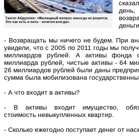
сказа
день
возв
Талгат Абдуллин: «Жилищный вопрос никогда не решится.
Это как есть и пить - хочется всегда».
деньги
- Возвращать мы ничего не будем. При а
увидели, что с 2005 по 2011 годы мы полу
миллиардов рублей. А активы фонда с
миллиарда рублей, чистые активы - 64 ми
26 миллиардов рублей были даны предприя
сумма была мобилизована государственн
- А что входит в активы?
- В активы входит имущество, обяза
стоимость невыкупленных квартир.
- Сколько ежегодно поступает денег от на