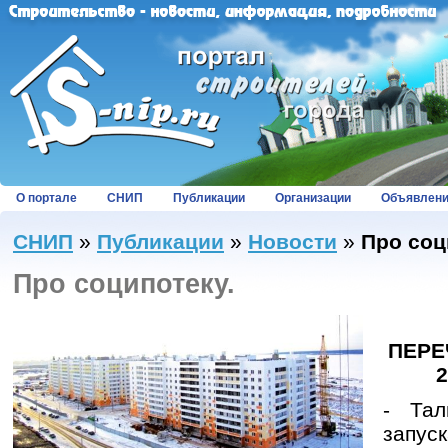
О портале
СНИП
Публикации
Организации
Объявлен
СНИП
»
Публикации
»
Новости
»
Про соц
Про соципотеку.
ПЕРЕ
2
- Тал
запус