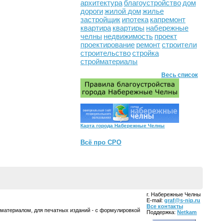
архитектура
благоустройство
дом
дороги
жилой дом
жилье
застройщик
ипотека
капремонт
квартира
квартиры
набережные
челны
недвижимость
проект
проектирование
ремонт
строители
строительство
стройка
стройматериалы
Весь список
Карта города Набережные Челны
Всё про СРО
г. Набережные Челны
E-mail:
graf@s-nip.ru
Все контакты
 материалом, для печатных изданий - с формулировкой
Поддержка:
Netkam