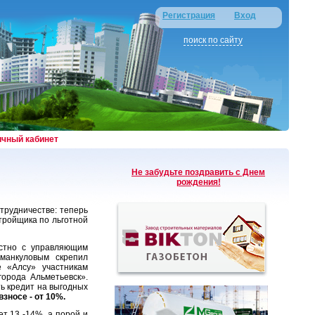
Регистрация
Вход
поиск по сайту
ичный кабинет
Не забудьте поздравить с Днем
рождения!
рудничестве: теперь
тройщика по льготной
стно с управляющим
манкуловым скрепил
е «Алсу» участникам
орода Альметьевск».
ь кредит на выгодных
взносе - от 10%.
т 13 -14%, а порой и