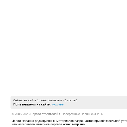
Сейчас на сайте
1 пользователь
и
40 гостей
.
Пользователи на сайте:
avaparts
© 2005-2026 Портал строителей г. Набережные Челны «СНИП»
Использование редакционных материалов разрешается при обязательной устано
«по материалам интернет-портала
www.s-nip.ru
»