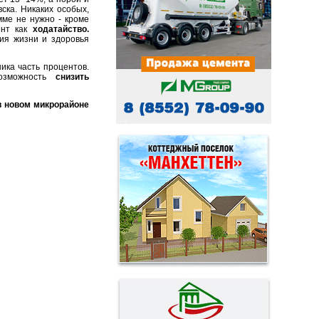
ска. Никаких особых,
мме не нужно - кроме
ент как
ходатайство.
ия жизни и здоровья
ика часть процентов.
возможность
снизить
в новом микрорайоне