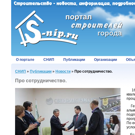
О портале
СНИП
Публикации
Организации
Объя
СНИП
»
Публикации
»
Новости
»
Про сотрудничество.
Про сотрудничество.
16 я
квал
проц
Ген
аль
подп
прог
По е
усло
Если