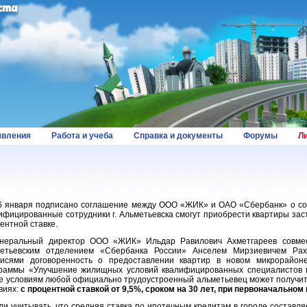
вления
Работа и учеба
Справка и документы
Форумы
Л
нваря подписано соглашение между ООО «ЖИК» и ОАО «Сбербанк» о сот
ифицированные сотрудники г. Альметьевска смогут приобрести квартиры зас
ентной ставке.
еральный директор ООО «ЖИК» Ильдар Равилович Ахметгареев совме
метьевским отделением «Сбербанка России» Анселем Мирзиевичем Рах
исями договоренность о предоставлении квартир в новом микрорайон
раммы «Улучшение жилищных условий квалифицированных специалистов г
е условиям любой официально трудоустроенный альметьевец может получит
виях:
с процентной ставкой от 9,5%, сроком на 30 лет, при первоначальном 
 учитывать, что средняя ставка по ипотечным кредитам в городе составляе