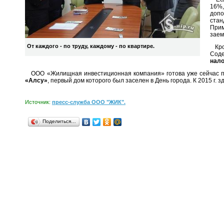
16%,
допо
стан
Прим
заем
От каждого - по труду, каждому - по квартире.
Кром
Сод
нало
ООО «Жилищная инвестиционная компания» готова уже сейчас пре
«Алсу»
, первый дом которого был заселен в День города. К 2015 г.
Источник:
пресс-служба ООО "ЖИК".
Поделиться…