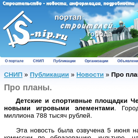
О портале
СНИП
Публикации
Организации
Объявлен
СНИП
»
Публикации
»
Новости
»
Про пла
Про планы.
Детские и спортивные площадки Че
новыми игровыми элементами
. Горо
миллиона 788 тысяч рублей.
Эта новость была озвучена 5 июня на
комиссии по образованию, культуре, н