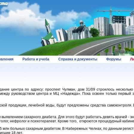
вления
Работа и учеба
Справка и документы
Форумы
Л
дание центра по адресу: проспект Чулман, дом 31/09 строилось несколько
между руководством центра и МЦ «Надежда». Пока освоен только первый 
ской продукции, лечебной воды, будут предложены средства самоконтроля.
ыявлением сахарного диабета. Для этого будут работать девять врачей - эн
атолог, нефролог и психотерапевт. Кроме того, откроются процедурный кабин
,5 млн больных сахарным диабетом. В Набережных Челнах, по данным регис
игшие 18 лет.