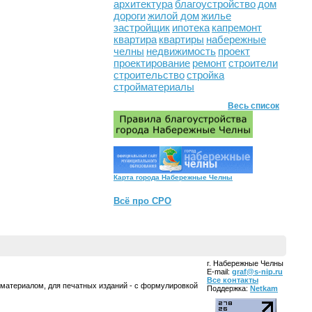
архитектура
благоустройство
дом
дороги
жилой дом
жилье
застройщик
ипотека
капремонт
квартира
квартиры
набережные
челны
недвижимость
проект
проектирование
ремонт
строители
строительство
стройка
стройматериалы
Весь список
Карта города Набережные Челны
Всё про СРО
г. Набережные Челны
E-mail:
graf@s-nip.ru
Все контакты
 материалом, для печатных изданий - с формулировкой
Поддержка:
Netkam