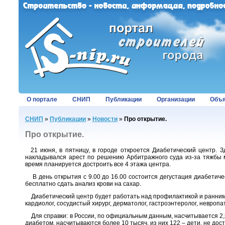
О портале
СНИП
Публикации
Организации
Объя
СНИП
»
Публикации
»
Новости
»
Про открытие.
Про открытие.
21 июня, в пятницу, в городе откроется Диабетический центр. З
накладывался арест по решению Арбитражного суда из-за тяжбы 
время планируется достроить все 4 этажа центра.
В день открытия с 9.00 до 16.00 состоится дегустация диабетиче
бесплатно сдать анализ крови на сахар.
Диабетический центр будет работать над профилактикой и ранним в
кардиолог, сосудистый хирург, дерматолог, гастроэнтеролог, невроп
Для справки: в России, по официальным данным, насчитывается 2
диабетом, насчитываются более 10 тысяч, из них 122 – дети, не дост