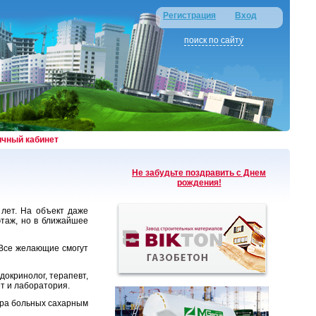
Регистрация
Вход
поиск по сайту
ичный кабинет
Не забудьте поздравить с Днем
рождения!
 лет. На объект даже
этаж, но в ближайшее
 Все желающие смогут
докринолог, терапевт,
ет и лаборатория.
тра больных сахарным