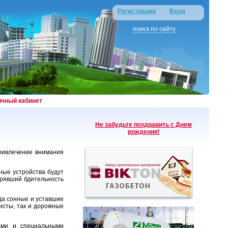
Регистрация
Вход
поиск по сайту
ичный кабинет
Не забудьте поздравить с Днем
рождения!
привлечение внимания
ные устройства будут
ерявший бдительность
да сонные и уставшие
исты, так и дорожные
ами и специальными