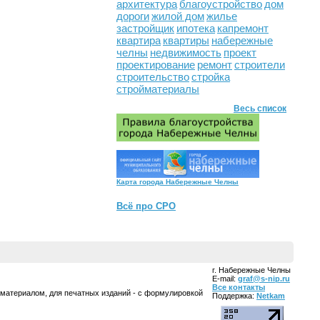
архитектура
благоустройство
дом
дороги
жилой дом
жилье
застройщик
ипотека
капремонт
квартира
квартиры
набережные
челны
недвижимость
проект
проектирование
ремонт
строители
строительство
стройка
стройматериалы
Весь список
Карта города Набережные Челны
Всё про СРО
г. Набережные Челны
E-mail:
graf@s-nip.ru
Все контакты
 материалом, для печатных изданий - с формулировкой
Поддержка:
Netkam