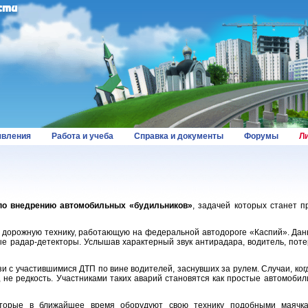
вления
Работа и учеба
Справка и документы
Форумы
Л
по внедрению автомобильных «будильников»
, задачей которых станет 
 дорожную технику, работающую на федеральной автодороге «Каспий». Дан
ые радар-детекторы. Услышав характерный звук антирадара, водитель, пот
 с участившимися ДТП по вине водителей, заснувших за рулем. Случаи, ког
 не редкость. Участниками таких аварий становятся как простые автомобил
торые в ближайшее время оборудуют свою технику подобными маячк