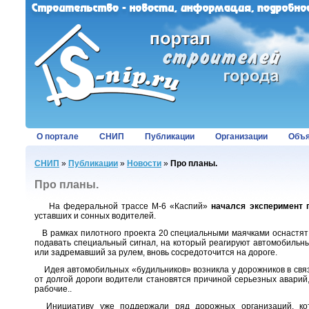
О портале
СНИП
Публикации
Организации
Объя
СНИП
»
Публикации
»
Новости
»
Про планы.
Про планы.
На федеральной трассе М-6 «Каспий»
начался эксперимент 
уставших и сонных водителей.
В рамках пилотного проекта 20
специальными маячками оснастят
подавать специальный сигнал, на который реагируют автомобильн
или задремавший за рулем, вновь сосредоточится на дороге.
Идея автомобильных «будильников» возникла у дорожников в связи
от долгой дороги водители становятся причиной серьезных аварий,
рабочие..
Инициативу уже поддержали ряд дорожных организаций, ко