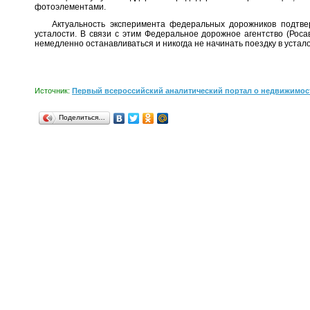
фотоэлементами.
Актуальность эксперимента федеральных дорожников подтвержд
усталости. В связи с этим Федеральное дорожное агентство (Рос
немедленно останавливаться и никогда не начинать поездку в устал
Источник:
Первый всероссийский аналитический портал о недвижимос
Поделиться…