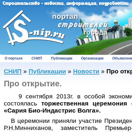
О портале
СНИП
Публикации
Организации
Объявлен
СНИП
»
Публикации
»
Новости
»
Про отк
Про открытие.
9 сентября 2013г. в особой экономич
состоялась
торжественная церемония 
«Сария Био-Индастрис Волга».
В церемонии приняли участие Президент
Р.Н.Минниханов, заместитель Премье