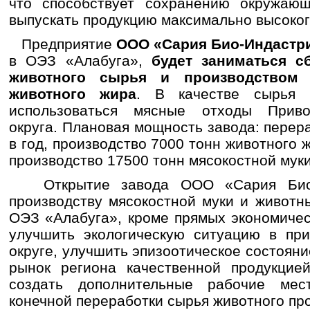
что способствует сохранению окружаю
выпускать продукцию максимально высоког
Предприятие
ООО «Сария Био-Индастри
в ОЭЗ «Алабуга»,
будет заниматься с
животного сырья и производством
животного жира
. В качестве сырья 
использоваться мясные отходы Приво
округа. Плановая мощность завода: перер
в год, производство 7000 тонн животного ж
производство 17500 тонн мясокостной муки 
Открытие завода ООО «Сария Био-
производству мясокостной муки и животн
ОЭЗ «Алабуга», кроме прямых экономичес
улучшить экологическую ситуацию в пр
округе, улучшить эпизоотическое состояни
рынок региона качественной продукцие
создать дополнительные рабочие ме
конечной переработки сырья животного пр