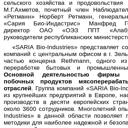
сельского хозяйства и продовольствия
М.Г.Ахметов, почетный член Наблюдател
«Ретманн» Норберт Ретманн, генераль
«Сария Био-Индастрис» Манфред Ге
директор ОАО «ОЭЗ ППТ «Алабуга
руководители республиканских министерст
«SARIA Bio-Industries» представляет со
компаний с центральным офисом в г. Зель
частью концерна Rethmann, одного и
переработке бытовых и промышленны
Основной деятельностью фирмы я
побочных продуктов мясоперераба
отраслей
. Группа компаний «SARIA Bio-In
из крупнейших предприятий в Европе, н
производств в десяти европейских стра
около 3600 сотрудников. Многолетний оп
Industries» в данной области позволяет
методики для наиболее надежной и безоп