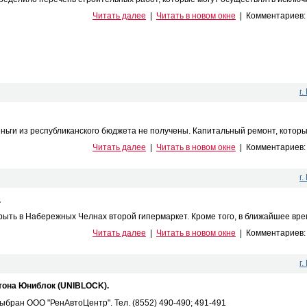
Читать далее
|
Читать в новом окне
|
Комментариев
г
ньги из республиканского бюджета не получены. Капитальный ремонт, который
Читать далее
|
Читать в новом окне
|
Комментариев
г
.
ть в Набережных Челнах второй гипермаркет. Кроме того, в ближайшее время
Читать далее
|
Читать в новом окне
|
Комментариев
г
етона Юниблок (UNIBLOCK).
бран ООО "РенАвтоЦентр". Тел. (8552) 490-490; 491-491