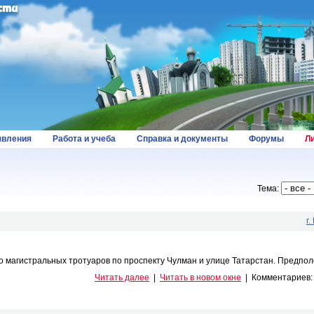
вления
Работа и учеба
Справка и документы
Форумы
Л
Тема:
г
магистральных тротуаров по проспекту Чулман и улице Татарстан. Предполо
Читать далее
|
Читать в новом окне
|
Комментариев