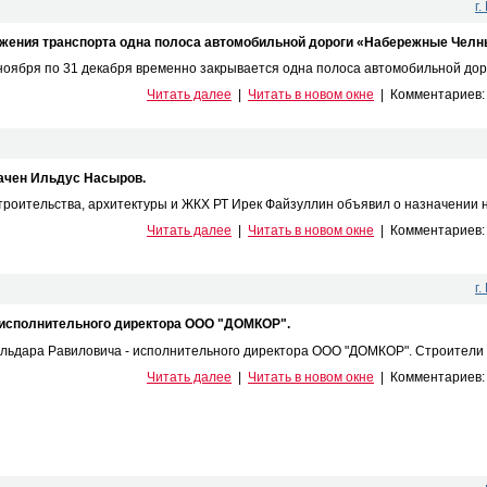
г
ижения транспорта одна полоса автомобильной дороги «Набережные Челн
 ноября по 31 декабря временно закрывается одна полоса автомобильной дор
Читать далее
|
Читать в новом окне
|
Комментариев
ачен Ильдус Насыров.
роительства, архитектуры и ЖКХ РТ Ирек Файзуллин объявил о назначении на
Читать далее
|
Читать в новом окне
|
Комментариев
г
- исполнительного директора ООО "ДОМКОР".
ьдара Равиловича - исполнительного директора ООО "ДОМКОР". Строители г
Читать далее
|
Читать в новом окне
|
Комментариев