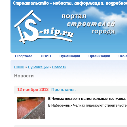
О портале
СНИП
Публикации
Организации
Объя
СНИП
»
Публикации
»
Новости
Новости
12 ноября 2013
Про планы.
-
В Челнах построят магистральные тротуары.
В Набережных Челнах планируют строительство 