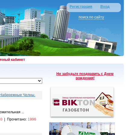
Регистрация
Вход
поиск по сайту
ичный кабинет
Не забудьте поздравить с Днем
рождения!
. Набережные Челны.
жительная ...
:
0
|
Прочитано:
1996