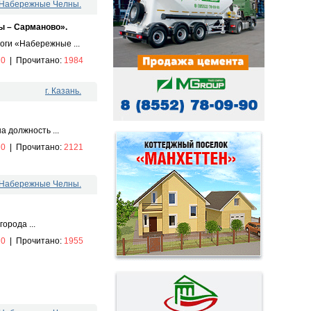
. Набережные Челны.
ы – Сарманово».
оги «Набережные ...
:
0
|
Прочитано:
1984
г. Казань.
 должность ...
:
0
|
Прочитано:
2121
. Набережные Челны.
орода ...
:
0
|
Прочитано:
1955