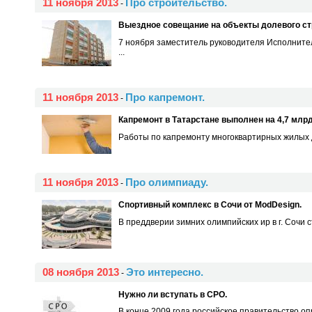
11 ноября 2013
Про строительство.
-
Выездное совещание на объекты долевого ст
7 ноября заместитель руководителя Исполните
...
11 ноября 2013
Про капремонт.
-
Капремонт в Татарстане выполнен на 4,7 млрд.
Работы по капремонту многоквартирных жилых до
11 ноября 2013
Про олимпиаду.
-
Спортивный комплекс в Сочи от ModDesign.
В преддверии зимних олимпийских ир в г. Сочи 
08 ноября 2013
Это интересно.
-
Нужно ли вступать в СРО.
В конце 2009 года российское правительство оп