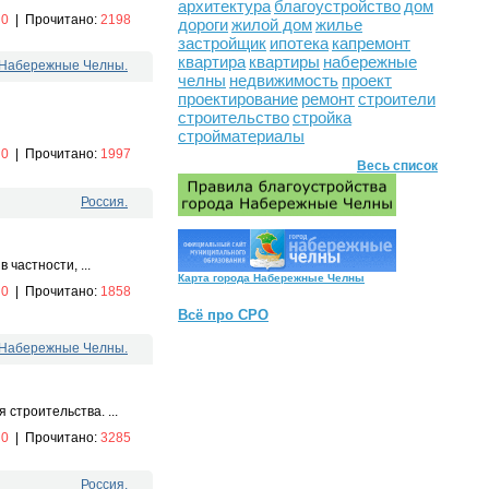
архитектура
благоустройство
дом
:
0
|
Прочитано:
2198
дороги
жилой дом
жилье
застройщик
ипотека
капремонт
квартира
квартиры
набережные
. Набережные Челны.
челны
недвижимость
проект
проектирование
ремонт
строители
строительство
стройка
стройматериалы
:
0
|
Прочитано:
1997
Весь список
Россия.
частности, ...
Карта города Набережные Челны
:
0
|
Прочитано:
1858
Всё про СРО
. Набережные Челны.
строительства. ...
:
0
|
Прочитано:
3285
Россия.