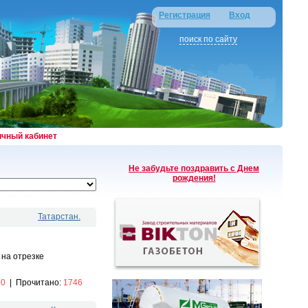
Регистрация
Вход
поиск по сайту
ичный кабинет
Не забудьте поздравить с Днем
рождения!
Татарстан.
 на отрезке
:
0
|
Прочитано:
1746