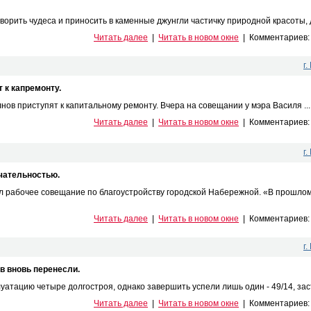
ить чудеса и приносить в каменные джунгли частичку природной красоты, да
Читать далее
|
Читать в новом окне
|
Комментариев
г
 к капремонту.
нов приступят к капитальному ремонту. Вчера на совещании у мэра Василя ...
Читать далее
|
Читать в новом окне
|
Комментариев
г
чательностью.
л рабочее совещание по благоустройству городской Набережной. «В прошлом
Читать далее
|
Читать в новом окне
|
Комментариев
г
 вновь перенесли.
луатацию четыре долгостроя, однако завершить успели лишь один - 49/14, зас
Читать далее
|
Читать в новом окне
|
Комментариев