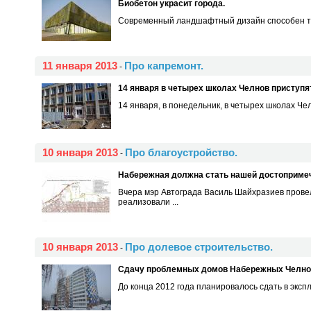
Биобетон украсит города.
Современный ландшафтный дизайн способен твор
11 января 2013
Про капремонт.
-
14 января в четырех школах Челнов приступят
14 января, в понедельник, в четырех школах Чел
10 января 2013
Про благоустройство.
-
Набережная должна стать нашей достоприме
Вчера мэр Автограда Василь Шайхразиев прове
реализовали ...
10 января 2013
Про долевое строительство.
-
Сдачу проблемных домов Набережных Челнов
До конца 2012 года планировалось сдать в эксп