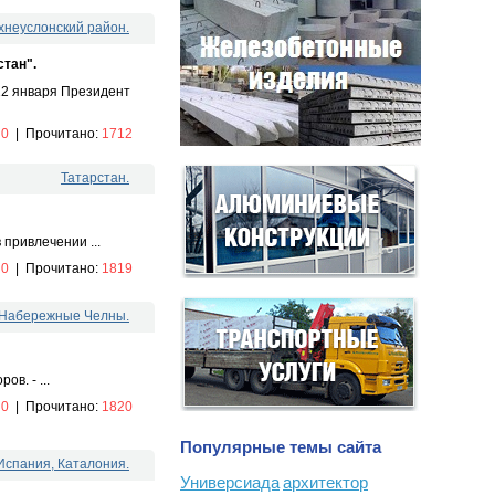
хнеуслонский район.
стан".
12 января Президент
:
0
|
Прочитано:
1712
Татарстан.
 привлечении ...
:
0
|
Прочитано:
1819
. Набережные Челны.
в. - ...
:
0
|
Прочитано:
1820
Популярные темы сайта
Испания, Каталония.
Универсиада
архитектор