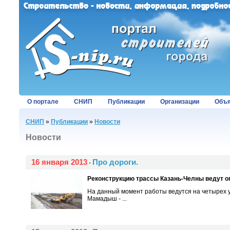
О портале
СНИП
Публикации
Организации
Объя
СНИП
»
Публикации
»
Новости
Новости
16 января 2013
Про дороги.
-
Реконструкцию трассы Казань-Челны ведут 
На данный момент работы ведутся на четырех 
Мамадыш - ...