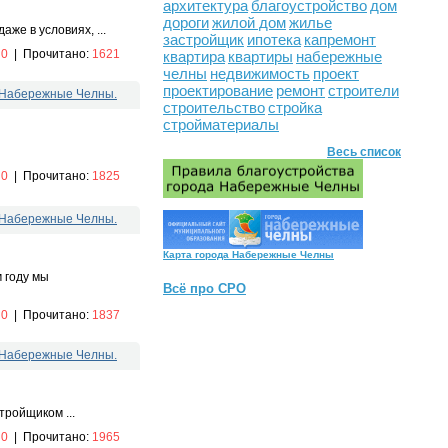
архитектура
благоустройство
дом
дороги
жилой дом
жилье
же в условиях, ...
застройщик
ипотека
капремонт
:
0
|
Прочитано:
1621
квартира
квартиры
набережные
челны
недвижимость
проект
проектирование
ремонт
строители
. Набережные Челны.
строительство
стройка
стройматериалы
Весь список
:
0
|
Прочитано:
1825
. Набережные Челны.
Карта города Набережные Челны
 году мы
Всё про СРО
:
0
|
Прочитано:
1837
. Набережные Челны.
тройщиком ...
:
0
|
Прочитано:
1965