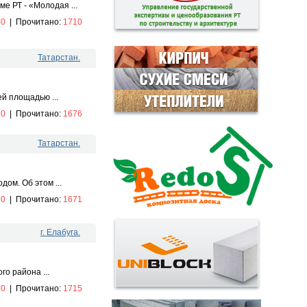
е РТ - «Молодая ...
:
0
|
Прочитано:
1710
Татарстан.
ей площадью ...
:
0
|
Прочитано:
1676
Татарстан.
ом. Об этом ...
:
0
|
Прочитано:
1671
г. Елабуга.
о района ...
:
0
|
Прочитано:
1715