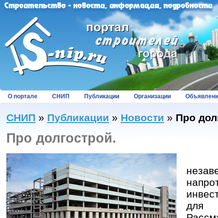
О портале
СНИП
Публикации
Организации
Объявлен
СНИП
»
Публикации
»
Новости
»
Про дол
Про долгострой.
Со
неза
напро
инвес
для
Расс