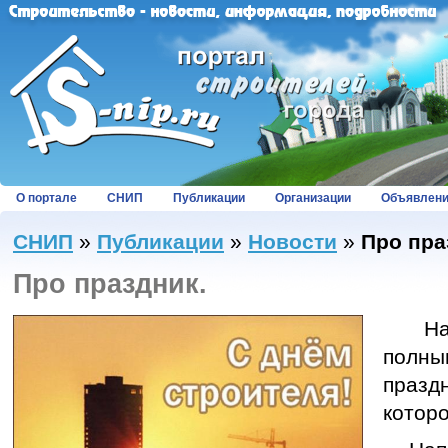
О портале
СНИП
Публикации
Организации
Объявлен
СНИП
»
Публикации
»
Новости
»
Про пра
Про праздник.
На с
полны
празд
которо