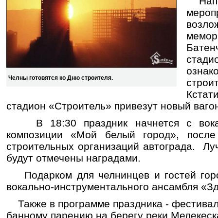
Напом
меро
воз
мем
Бате
ста
ознак
Челны готовятся ко Дню строителя.
стро
Кста
стадион «Строитель» привезут новый ваго
В 18:30 праздник начнется с вокал
композиции «Мой белый город», после
строительных организаций автограда. Лу
будут отмечены наградами.
Подарком для челнинцев и гостей горо
вокально-инструментального ансамбля «Зд
Также в программе праздника - фестивал
банному парению на берегу реки Мелекеск