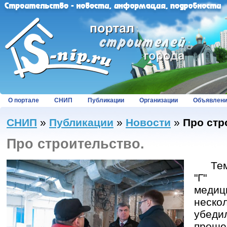
О портале
СНИП
Публикации
Организации
Объявлен
СНИП
»
Публикации
»
Новости
»
Про стр
Про строительство.
Темпы
"Г" 
меди
неско
убеди
прош