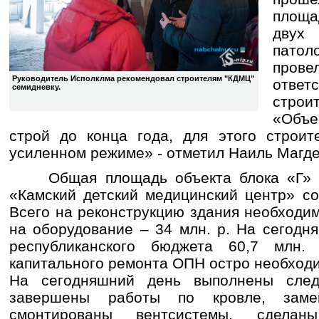
площа
двух
патол
прове
Руководитель Исполклма рекомендовал строителям "КДМЦ"
отв
семидневку.
стро
«Объе
строй до конца года, для этого строит
усиленном режиме» - отметил Наиль Магд
Общая площадь объекта блока «Г» д
«Камский детский медицинский центр» сос
Всего на реконструкцию здания необходим
на оборудование – 34 млн. р. На сегодн
республиканского бюджета 60,7 млн.
капитального ремонта ОПН остро необход
На сегодняшний день выполнены сле
завершены работы по кровле, заме
смонтированы вентсистемы, сдела