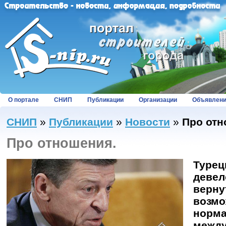
О портале
СНИП
Публикации
Организации
Объявлен
СНИП
»
Публикации
»
Новости
»
Про отн
Про отношения.
Турец
девел
верну
возмо
норма
между