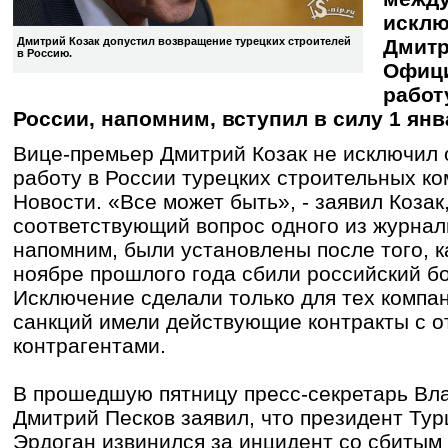
исклю
Дмитр
Дмитрий Козак допустил возвращение турецких строителей
в Россию.
Офици
работ
России, напомним, вступил в силу 1 янв
Вице-премьер Дмитрий Козак не исключил 
работу в России турецких строительных к
Новости. «Все может быть», - заявил Козак
соответствующий вопрос одного из журнал
напомним, были установлены после того, к
ноябре прошлого года сбили российский б
Исключение сделали только для тех компа
санкций имели действующие контракты с 
контрагентами.
В прошедшую пятницу пресс-секретарь Вл
Дмитрий Песков заявил, что президент Ту
Эрдоган извинился за инцидент со сбитым