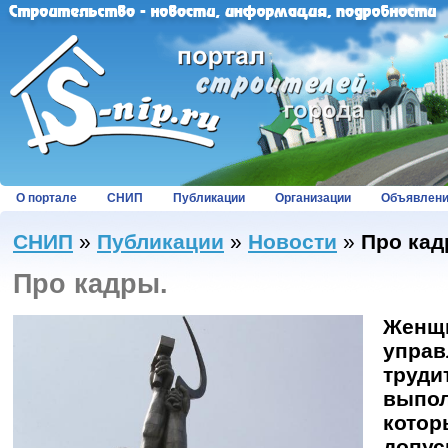
О портале
СНИП
Публикации
Организации
Объявлен
СНИП
»
Публикации
»
Новости
»
Про кад
Про кадры.
Женщи
управ
труди
выпол
котор
допус