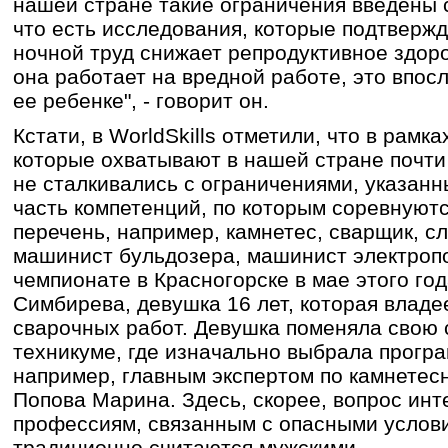
нашей стране такие ограничения введены 
что есть исследования, которые подтвержда
ночной труд снижает репродуктивное здор
она работает на вредной работе, это впос
ее ребенке", - говорит он.
Кстати, в WorldSkills отметили, что в рамк
которые охватывают в нашей стране почти
не сталкивались с ограничениями, указанн
часть компетенций, по которым соревнуютс
перечень, например, камнетес, сварщик, с
машинист бульдозера, машинист электропо
чемпионате в Красногорске в мае этого го
Симбирева, девушка 16 лет, которая владе
сварочных работ. Девушка поменяла свою
техникуме, где изначально выбрала прогр
например, главным экспертом по камнетес
Попова Марина. Здесь, скорее, вопрос инт
профессиям, связанным с опасными услови
традиционно считаются мужскими.