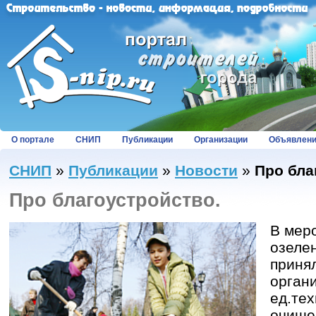
О портале
СНИП
Публикации
Организации
Объявлен
СНИП
»
Публикации
»
Новости
»
Про бла
Про благоустройство.
В меро
озеле
приня
орган
ед.тех
очище