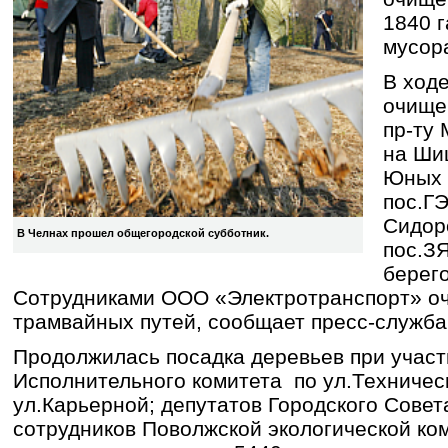
1840 г
мусор
В ход
очище
пр-ту 
на Ши
Юных 
пос.ГЭ
Сидоро
В Челнах прошел общегородской субботник.
пос.З
берег
Сотрудниками ООО «Электротранспорт» оч
трамвайных путей, сообщает пресс-служба
Продолжилась посадка деревьев при участ
Исполнительного комитета по ул.Техническ
ул.Карьерной; депутатов Городского Совета
сотрудников Поволжской экологической ком