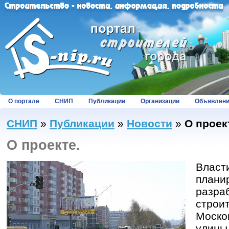
О портале
СНИП
Публикации
Организации
Объявлен
СНИП
»
Публикации
»
Новости
»
О проек
О проекте.
Власт
плани
разра
строи
Москов
улицы