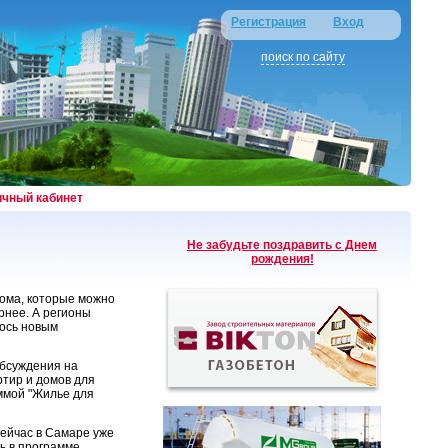
Регистрация
Вход
поиск по сайту
ичный кабинет
Не забудьте поздравить с Днем
рождения!
дома, которые можно
рнее. А регионы
лось новым
обсуждения на
тир и домов для
ммой "Жилье для
сейчас в Самаре уже
ь в программе