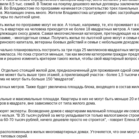
вили 8,5 тыс. семей. В Томске на покупку дешевого жилья договоры заключили
й. Во Владивостоке по программе начинается строительство трех панельны
в. Желающих очень много. Жители Владивостока штурмуют офис застройщик
тиры по льготной цене.
ть жилье по программе могут не все. А только, например, те, кто проживает в
сть в квартире на человека приходится не более 18 квадратных метров. А та
длежащих сносу домов. Самая многочисленная категория, претендующая на 
рамме, - многодетные семьи. Получить жилье по льготной цене могут и семьи
ринского капитала, ветераны боевых действий и семьи с небольшим доходом
чально планировалось построить за три года 25 миллионов квадратных метр
омкласса. Но пока строится меньше, так как многим категориям граждан пре
им и решено изменить критерии такого жилья, чтобы свой квартирный вопрос 
 Отдельно стоящий жилой дом, предназначенный для проживания одной семь
 не может быть выше трех этажей, а прилегающий участок - более 1,5 тысячи
а не могут быть больше 150 "квадратов".
тных метров. Также будет увеличена площадь блока, входящего в состав жил
ьные и максимальные площади. Квартиры в них не могут быть меньше 20 и 
ов в квадрате, вне зависимости от типа жилого дома.
ворят эксперты. Возведение домов с квартирами маленькой площади им совсе
 нельзя. "В 35 тысяч рублей за метр укладывается только малоэтажное строит
а 60-70 тысяч рублей, ничего дешевле просто не строится", - говорит Елена 
 расположенным в жилых многоквартирных домах. Уточняется, что они могут 
 типовых серий.