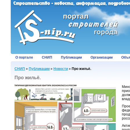
О портале
СНИП
Публикации
Организации
Объя
СНИП
»
Публикации
»
Новости
»
Про жильё.
Про жильё.
Минс
прио
долж
влад
Прое
феде
прод
росс
Акти
почт