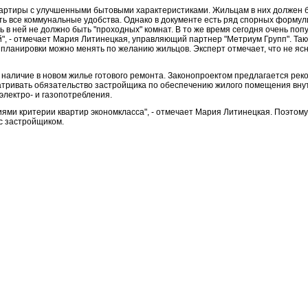
 квартиры с улучшенными бытовыми характеристиками. Жильцам в них должен 
 все коммунальные удобства. Однако в документе есть ряд спорных формули
 в ней не должно быть "проходных" комнат. В то же время сегодня очень по
, - отмечает Мария Литинецкая, управляющий партнер "Метриум Групп". Та
планировки можно менять по желанию жильцов. Эксперт отмечает, что не ясно
наличие в новом жилье готового ремонта. Законопроектом предлагается рек
атривать обязательство застройщика по обеспечению жилого помещения вну
электро- и газопотребления.
ями критерии квартир экономкласса", - отмечает Мария Литинецкая. Поэтом
 с застройщиком.