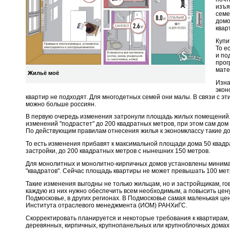
изъя
семе
домо
квар
Купи
То е
и по
прог
мате
Жильё моё
Изна
экон
квартир не подходят. Для многодетных семей они малы. В связи с эт
можно больше россиян.
В первую очередь изменения затронули площадь жилых помещений.
изменений "подрастет" до 200 квадратных метров, при этом сам дом
По действующим правилам отнесения жилья к экономклассу такие дом
То есть изменения прибавят к максимальной площади дома 50 квадра
застройки, до 200 квадратных метров с нынешних 150 метров.
Для монолитных и монолитно-кирпичных домов установлены минимал
"квадратов". Сейчас площадь квартиры не может превышать 100 метр
Такие изменения выгодны не только жильцам, но и застройщикам, го
каждую из них нужно обеспечить всем необходимым, а повысить цену
Подмосковье, в других регионах. В Подмосковье самая маленькая цен
Института отраслевого менеджмента (ИОМ) РАНХиГС.
Скорректировать планируется и некоторые требования к квартирам,
деревянных, кирпичных, крупнопанельных или крупноблочных домах