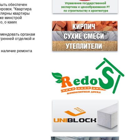
быть обеспечен
ровок. "Квартира
пулярны квартиры
кже минстрой
, о каких
омендовать органам
тренней отделкой и
у наличие ремонта