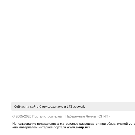
Сейчас на сайте
0 пользователь
и
171 гостей
.
© 2005-2026 Портал строителей г. Набережные Челны «СНИП»
Использование редакционных материалов разрешается при обязательной устано
«по материалам интернет-портала
www.s-nip.ru
»