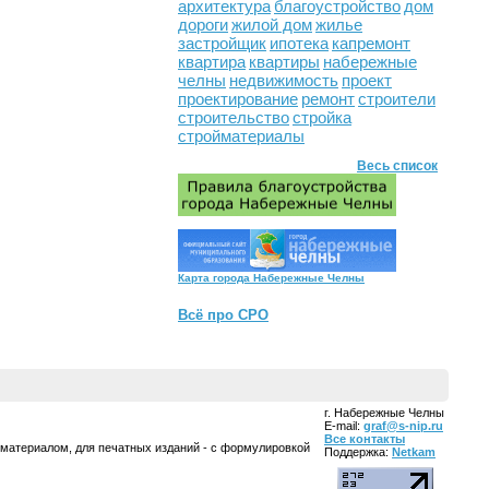
архитектура
благоустройство
дом
дороги
жилой дом
жилье
застройщик
ипотека
капремонт
квартира
квартиры
набережные
челны
недвижимость
проект
проектирование
ремонт
строители
строительство
стройка
стройматериалы
Весь список
Карта города Набережные Челны
Всё про СРО
г. Набережные Челны
E-mail:
graf@s-nip.ru
Все контакты
 материалом, для печатных изданий - с формулировкой
Поддержка:
Netkam