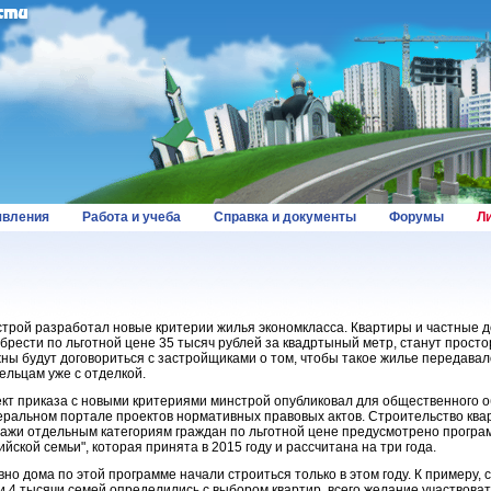
вления
Работа и учеба
Справка и документы
Форумы
Л
трой разработал новые критерии жилья экономкласса. Квартиры и частные 
брести по льготной цене 35 тысяч рублей за квадртыный метр, станут просто
ны будут договориться с застройщиками о том, чтобы такое жилье передава
ельцам уже с отделкой.
кт приказа с новыми критериями минстрой опубликовал для общественного 
ральном портале проектов нормативных правовых актов. Строительство квар
ажи отдельным категориям граждан по льготной цене предусмотрено програ
ийской семьи", которая принята в 2015 году и рассчитана на три года.
вно дома по этой программе начали строиться только в этом году. К примеру, 
и 4 тысячи семей определились с выбором квартир, всего желание участвоват