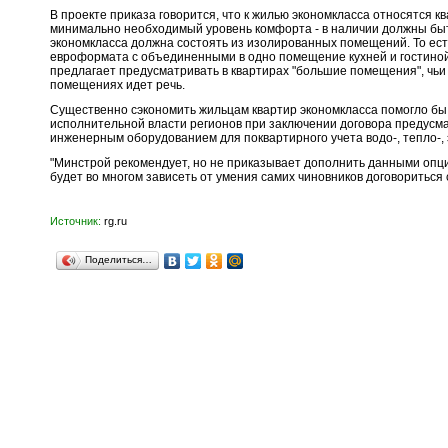
В проекте приказа говорится, что к жилью экономкласса относятся
минимально необходимый уровень комфорта - в наличии должны быть
экономкласса должна состоять из изолированных помещений. То есть
евроформата с объединенными в одно помещение кухней и гостиной"
предлагает предусматривать в квартирах "большие помещения", чьи 
помещениях идет речь.
Существенно сэкономить жильцам квартир экономкласса помогло бы 
исполнительной власти регионов при заключении договора предусм
инженерным оборудованием для поквартирного учета водо-, тепло-, 
"Минстрой рекомендует, но не приказывает дополнить данными опци
будет во многом зависеть от умения самих чиновников договориться
Источник:
rg.ru
Поделиться…