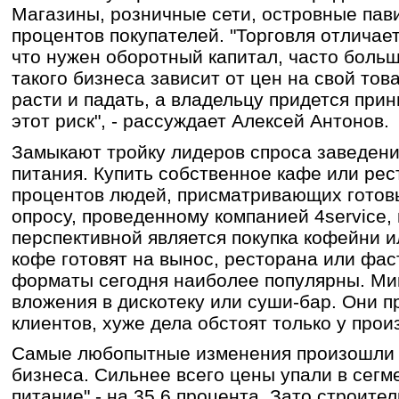
Магазины, розничные сети, островные пав
процентов покупателей. "Торговля отличает
что нужен оборотный капитал, часто больш
такого бизнеса зависит от цен на свой тов
расти и падать, а владельцу придется при
этот риск", - рассуждает Алексей Антонов.
Замыкают тройку лидеров спроса заведен
питания. Купить собственное кафе или рес
процентов людей, присматривающих готов
опросу, проведенному компанией 4service,
перспективной является покупка кофейни и
кофе готовят на вынос, ресторана или фас
форматы сегодня наиболее популярны. Ми
вложения в дискотеку или суши-бар. Они 
клиентов, хуже дела обстоят только у прои
Самые любопытные изменения произошли в
бизнеса. Сильнее всего цены упали в сег
питание" - на 35,6 процента. Зато строит