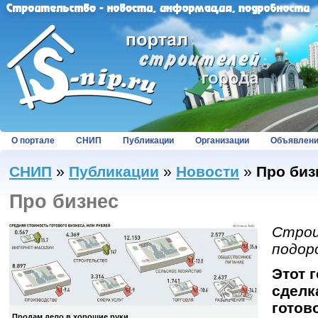
О портале
СНИП
Публикации
Организации
Объявлен
СНИП
»
Публикации
»
Новости
»
Про биз
Про бизнес
Стро
подоро
Этот 
сделк
готов
Продам дело в хорошие руки