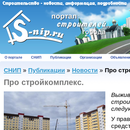
О портале
СНИП
Публикации
Организации
Объявлен
СНИП
»
Публикации
»
Новости
»
Про стр
Про стройкомплекс.
Выжив
строи
следу
У прав
средст