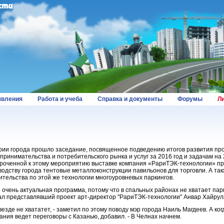
вления
Работа и учеба
Справка и документы
Форумы
Л
рии города прошло заседание, посвященное подведению итогов развития п
принимательства и потребительского рынка и услуг за 2016 год и задачам на 
роченной к этому мероприятию выставке компания «РариТЭК-технологии» п
водству города тентовые металлоконструкции павильонов для торговли. А так
ительства по этой же технологии многоуровневых паркингов.
о очень актуальная программа, потому что в спальных районах не хватает парк
ал представлявший проект арт-директор "РариТЭК-технологии" Анвар Хайрул
 везде не хвататет, - заметил по этому поводу мэр города Наиль Магдеев. А ко
ания ведет переговоры с Казанью, добавил. - В Челнах начнем.