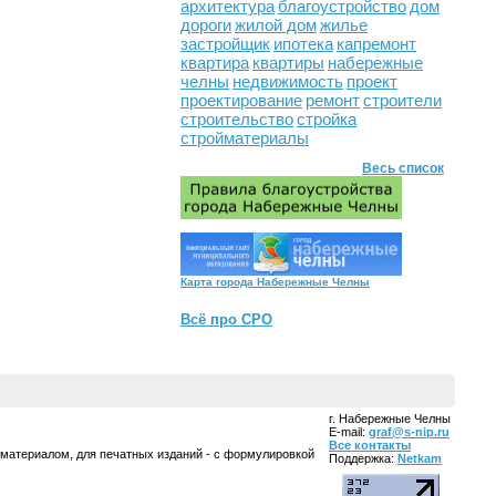
архитектура
благоустройство
дом
дороги
жилой дом
жилье
застройщик
ипотека
капремонт
квартира
квартиры
набережные
челны
недвижимость
проект
проектирование
ремонт
строители
строительство
стройка
стройматериалы
Весь список
Карта города Набережные Челны
Всё про СРО
г. Набережные Челны
E-mail:
graf@s-nip.ru
Все контакты
 материалом, для печатных изданий - с формулировкой
Поддержка:
Netkam