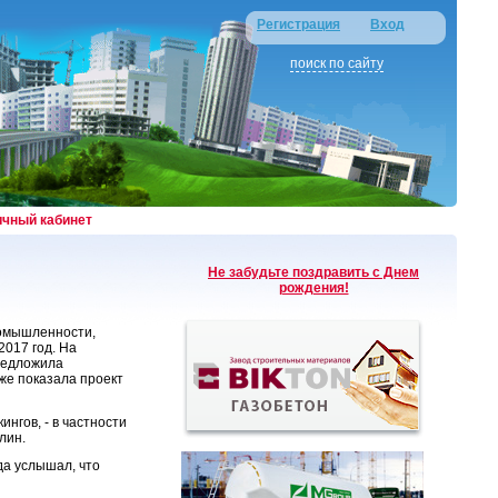
Регистрация
Вход
поиск по сайту
ичный кабинет
Не забудьте поздравить с Днем
рождения!
ромышленности,
2017 год. На
редложила
же показала проект
ингов, - в частности
лин.
гда услышал, что