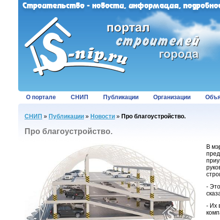
О портале
СНИП
Публикации
Организации
Объя
СНИП
»
Публикации
»
Новости
»
Про благоустройство.
Про благоустройство.
В мэ
пред
приу
руко
стро
- Эт
сказ
- Их
комп