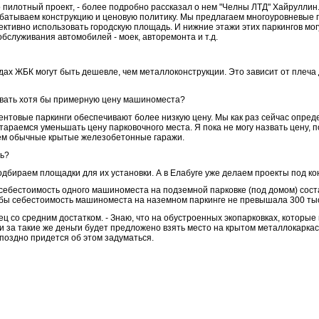
о пилотный проект, - более подробно рассказал о нем "Челны ЛТД" Хайруллин
батываем конструкцию и ценовую политику. Мы предлагаем многоуровневые п
ктивно использовать городскую площадь. И нижние этажи этих паркингов мог
обслуживания автомобилей - моек, авторемонта и т.д.
дах ЖБК могут быть дешевле, чем металлоконструкции. Это зависит от плеча 
азвать хотя бы примерную цену машиноместа?
ентовые паркинги обеспечивают более низкую цену. Мы как раз сейчас опреде
араемся уменьшать цену парковочного места. Я пока не могу назвать цену, п
 чем обычные крытые железобетонные гаражи.
ть?
подбираем площадки для их установки. А в Елабуге уже делаем проекты под к
себестоимость одного машиноместа на подземной парковке (под домом) сост
тобы себестоимость машиноместа на наземном паркинге не превышала 300 ты
ец со средним достатком. - Знаю, что на обустроенных экопарковках, которые
ли за такие же деньги будет предложено взять место на крытом металлокарка
 поздно придется об этом задуматься.