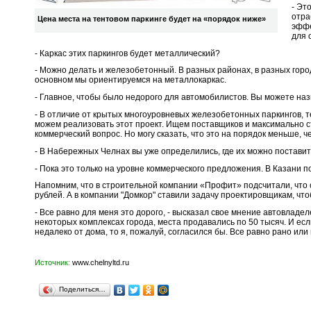
- Эт
отра
Цена места на тентовом паркинге будет на «порядок ниже»
эффе
для 
- Каркас этих паркингов будет металлический?
- Можно делать и железобетонный. В разных районах, в разных горо
основном мы ориентируемся на металлокаркас.
- Главное, чтобы было недорого для автомобилистов. Вы можете н
- В отличие от крытых многоуровневых железобетонных паркингов, т
можем реализовать этот проект. Ищем поставщиков и максимально ст
коммерческий вопрос. Но могу сказать, что это на порядок меньше,
- В Набережных Челнах вы уже определились, где их можно постави
- Пока это только на уровне коммерческого предложения. В Казани 
Напомним, что в строительной компании «Профит» подсчитали, что 
рублей. А в компании "Домкор" ставили задачу проектировщикам, ч
- Все равно для меня это дорого, - высказал свое мнение автовладел
некоторых комплексах города, места продавались по 50 тысяч. И ес
недалеко от дома, то я, пожалуй, согласился бы. Все равно рано или
Источник:
www.chelnyltd.ru
Поделиться…