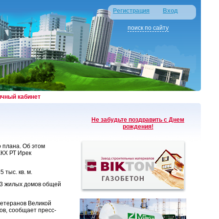
Регистрация
Вход
поиск по сайту
ичный кабинет
Не забудьте поздравить с Днем
рождения!
о плана. Об этом
ЖКХ РТ Ирек
тыс. кв. м.
13 жилых домов общей
ветеранов Великой
в, сообщает пресс-