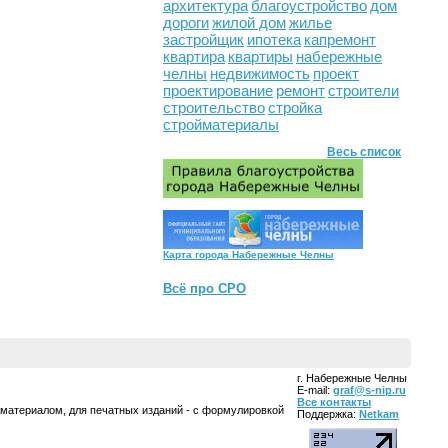
архитектура
благоустройство
дом
дороги
жилой дом
жилье
застройщик
ипотека
капремонт
квартира
квартиры
набережные
челны
недвижимость
проект
проектирование
ремонт
строители
строительство
стройка
стройматериалы
Весь список
Карта города Набережные Челны
Всё про СРО
г. Набережные Челны
E-mail:
graf@s-nip.ru
Все контакты
 материалом, для печатных изданий - с формулировкой
Поддержка:
Netkam