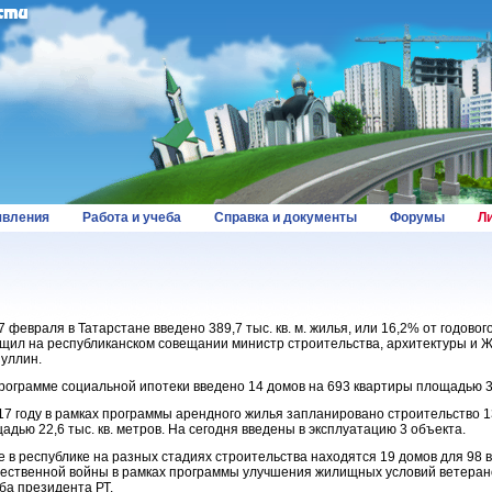
вления
Работа и учеба
Справка и документы
Форумы
Л
7 февраля в Татарстане введено 389,7 тыс. кв. м. жилья, или 16,2% от годовог
щил на республиканском совещании министр строительства, архитектуры и 
уллин.
рограмме социальной ипотеки введено 14 домов на 693 квартиры площадью 35 
17 году в рамках программы арендного жилья запланировано строительство 
адью 22,6 тыс. кв. метров. На сегодня введены в эксплуатацию 3 объекта.
е в республике на разных стадиях строительства находятся 19 домов для 98 
ественной войны в рамках программы улучшения жилищных условий ветерано
ба президента РТ.