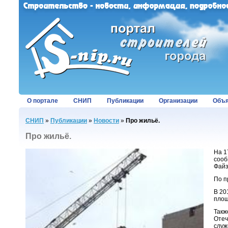
О портале
СНИП
Публикации
Организации
Объя
СНИП
»
Публикации
»
Новости
»
Про жильё.
Про жильё.
На 1
сооб
Файз
По п
В 20
площ
Такж
Отеч
служ