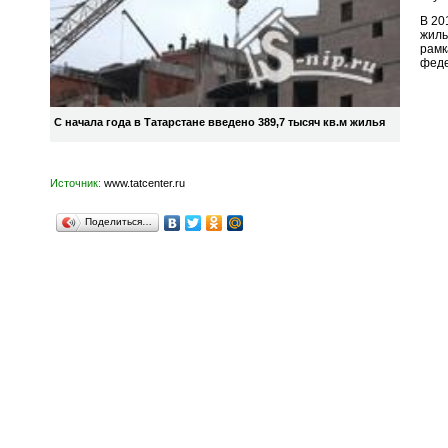
В 20
жиль
рамк
феде
С начала года в Татарстане введено 389,7 тысяч кв.м жилья
Источник:
www.tatcenter.ru
Поделиться…