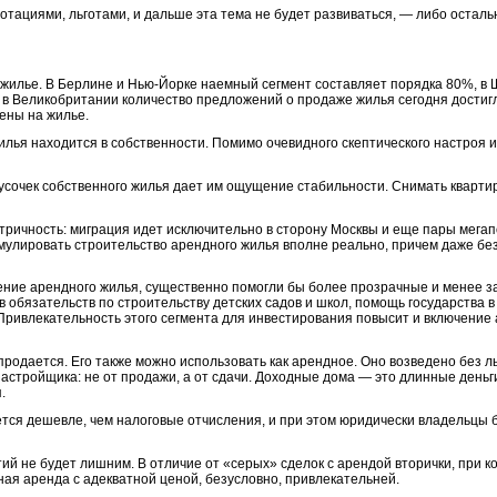
отациями, льготами, и дальше эта тема не будет развиваться, — либо осталь
жилье. В Берлине и Нью-Йорке наемный сегмент составляет порядка 80%, в
 в Великобритании количество предложений о продаже жилья сегодня достиг
ены на жилье.
лья находится в собственности. Помимо очевидного скептического настроя и
 кусочек собственного жилья дает им ощущение стабильности. Снимать кварти
тричность: миграция идет исключительно в сторону Москвы и еще пары мегап
мулировать строительство арендного жилья вполне реально, причем даже бе
ение арендного жилья, существенно помогли бы более прозрачные и менее 
 обязательств по строительству детских садов и школ, помощь государства в
ривлекательность этого сегмента для инвестирования повысит и включение 
продается. Его также можно использовать как арендное. Оно возведено без ль
застройщика: не от продажи, а от сдачи. Доходные дома — это длинные деньг
.
тся дешевле, чем налоговые отчисления, и при этом юридически владельцы 
й не будет лишним. В отличие от «серых» сделок с арендой вторички, при к
ая аренда с адекватной ценой, безусловно, привлекательней.