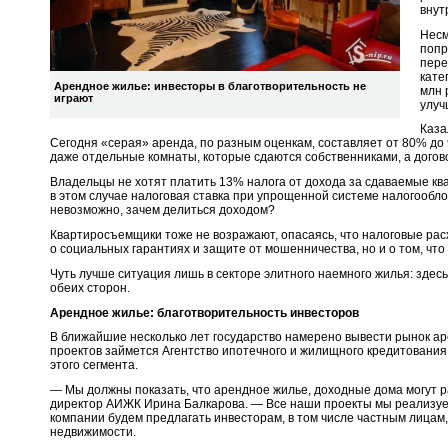
внут
Несм
попр
пере
кате
Арендное жилье: инвесторы в благотворительность не
млн 
играют
улуч
Каза
Сегодня «серая» аренда, по разным оценкам, составляет от 80% до 
даже отдельные комнаты, которые сдаются собственниками, а догов
Владельцы не хотят платить 13% налога от дохода за сдаваемые кв
в этом случае налоговая ставка при упрощенной системе налогообло
невозможно, зачем делиться доходом?
Квартиросъемщики тоже не возражают, опасаясь, что налоговые рас
о социальных гарантиях и защите от мошенничества, но и о том, чт
Чуть лучше ситуация лишь в секторе элитного наемного жилья: здес
обеих сторон.
Арендное жилье: благотворительность инвесторов
В ближайшие несколько лет государство намерено вывести рынок ар
проектов займется Агентство ипотечного и жилищного кредитовани
этого сегмента.
— Мы должны показать, что арендное жилье, доходные дома могут р
директор АИЖК Ирина Балкарова. — Все наши проекты мы реализу
компании будем предлагать инвесторам, в том числе частным лицам,
недвижимости.