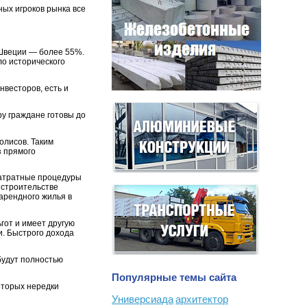
ных игроков рынка все
 Швеции — более 55%.
ло исторического
нвесторов, есть и
ру граждане готовы до
олисов. Таким
з прямого
затратные процедуры
 строительстве
арендного жилья в
гот и имеет другую
и. Быстрого дохода
будут полностью
Популярные темы сайта
оторых нередки
Универсиада
архитектор