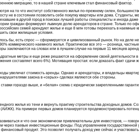
реннюю миграцию, то в нашей стране ключевым стал финансовый фактор.
отря на то что институт собственного жилья по-прежнему силен, большинст
осту не в состоянии позволить себе покупку квартиры или дома. Студенты, м
ехавшие в другой город в поисках лучшей работы специалисты и иногда даж
гории граждан формируют львиную долю арендаторов в стране. Только по о
российских семей арендуют жилье и еще 8 млн готовы переехать в наемные к
шить свои жилищные условия.
лось бы, есть спрос — сформируется и цивилизованный рынок. Но на деле не 
90% коммерческого наемного жилья. Практически все это — розница, частные
оры заключаются на словах или в лучшем случае на первые 11 месяцев аренд
адратные метры и еще реже решаются на оформление своей деятельности в к
жения составляет всего 6%). Мотивация простая: если доказать факт сдачи 
ходы увеличат стоимость аренды. Однако и арендаторы, и владельцы кварти
о нарушителями закона в «серых» сделках являются обе стороны.
ь ставки гораздо выше, и «белая» схема с юридически закрепленными гарант
ендного жилья из тени и вернуть практику строительства доходных домов. 
я (АИЖК). На примере первых домов планируется продемонстрировать потен
азвиваться и что они экономически привлекательны для инвесторов, — гово
ем через паевые инвестиционные фонды. Под управлением государственной
 финансовый продукт. Это позволит получать доход уже сейчас и участвовать