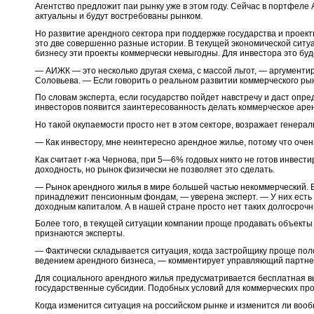
Агентство предложит паи рынку уже в этом году. Сейчас в портфеле
актуальны и будут востребованы рынком.
Но развитие арендного сектора при поддержке государства и проек
это две совершенно разные истории. В текущей экономической сит
бизнесу эти проекты коммерчески невыгодны. Для инвестора это буд
— АИЖК — это несколько другая схема, с массой льгот, — аргумент
Соловьева. — Если говорить о реальном развитии коммерческого рын
По словам эксперта, если государство пойдет навстречу и даст опре
инвесторов появится заинтересованность делать коммерческое арен
Но такой окупаемости просто нет в этом секторе, возражает генер
— Как инвестору, мне неинтересно арендное жилье, потому что очен
Как считает г-жа Чернова, при 5—6% годовых никто не готов инвести
доходность, но рынок физически не позволяет это сделать.
— Рынок арендного жилья в мире большей частью некоммерческий. Е
принадлежит пенсионным фондам, — уверена эксперт. — У них есть 
доходным капиталом. А в нашей стране просто нет таких долгосрочн
Более того, в текущей ситуации компании проще продавать объекты 
признаются эксперты.
— Фактически складывается ситуация, когда застройщику проще поло
ведением арендного бизнеса, — комментирует управляющий партне
Для социального арендного жилья предусматривается бесплатная вы
государственные субсидии. Подобных условий для коммерческих прое
Когда изменится ситуация на российском рынке и изменится ли вооб