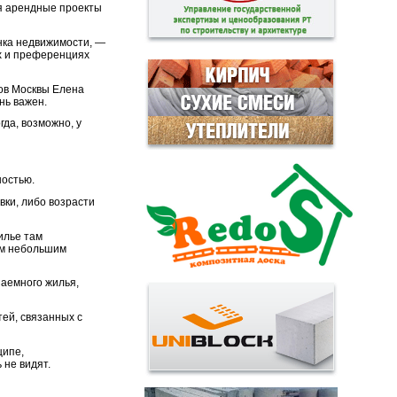
ся арендные проекты
нка недвижимости, —
х и преференциях
ров Москвы Елена
нь важен.
гда, возможно, у
ностью.
вки, либо возрасти
илье там
им небольшим
наемного жилья,
тей, связанных с
ципе,
 не видят.