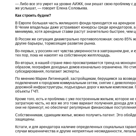
— Либо все это умрет на уровне АИЖК, они решат свою проблему с д
же услышат, — говорит Елена Соловьева.
Как строить будем?
В Европе большая часть жилищного фонда приходится на арендное 
В Чехии владельцы даже устраивают конкурсы среди арендаторов, а
минимума, хотя арендные ставки растут значительно быстрее, чем ц
В России же ситуация диаметрально противоположная: около 85% жи
другие барьеры, тормозящие развитие рынка.
Во-первых, у россиян нет чувства уверенности в завтрашнем дне, и
тех пор, пока не накопят на собственную жилплощадь.
Во-вторых, в нашей стране явно просматривается тренд на моноцен
образом, география доходных домов изначально ограничена. Но сти
субсидирования, полагают эксперты.
По мнению Марии Литинецкой, застройщикам, берущимся за возвед
подключения к городским коммунальным сетям, снятие с девелоперов
дорожной инфраструктуры, подъездных дорог к жилым комплексам. П
объекты ГЧП.
Кроме того, есть и проблема с уже построенным жильем, которое не 
затратную часть, но все же это тоже вариант получения дохода для 
они не принесут, но обеспечат регулярные финансовые поступления
Собственникам, сдающим жилье, можно получить патент. Это обойде
защищены.
Кстати, и для арендатора наличие определенных социальных гаранти
случаи мошенничества и другие неприятные неожиданности, легальн