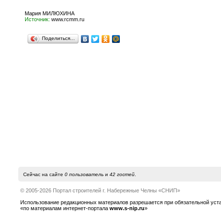
Мария МИЛЮХИНА
Источник:
www.rcmm.ru
Поделиться…
Сейчас на сайте
0 пользователь
и
42 гостей
.
© 2005-2026 Портал строителей г. Набережные Челны «СНИП»
Использование редакционных материалов разрешается при обязательной устано
«по материалам интернет-портала
www.s-nip.ru
»