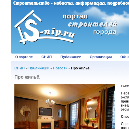
О портале
СНИП
Публикации
Организации
Объя
СНИП
»
Публикации
»
Новости
»
Про жильё.
Про жильё.
Рыно
Перв
эксп
прив
внед
этом
Спро
Спро
разв