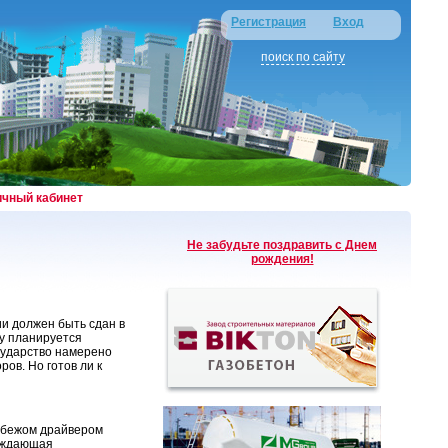
Регистрация
Вход
поиск по сайту
ичный кабинет
Не забудьте поздравить с Днем
рождения!
и должен быть сдан в
ду планируется
осударство намерено
ов. Но готов ли к
рубежом драйвером
рождающая