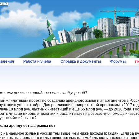
вления
Работа и учеба
Справка и документы
Форумы
Л
к коммерческого арендного жилья под угрозой?
ый «пилотный» проект по созданию арендного жилья и апартаментов в Росси
луатацию уже в октябре. Для реализации приоритетной программы в 2017 го
лечь 10 млрд руб. частных инвестиций и еще 55 млрд руб. — до 2020 года. Г
рить лучшие мировые практики и рассчитывает на серьезную помощь инвестор
у российский рынок?
с на аренду есть, а рынка нет
с на наемное жилье в России тем выше, чем ниже доходы граждан. Если за 
ития рынка арендного жилья является высокая мобильность населения, по