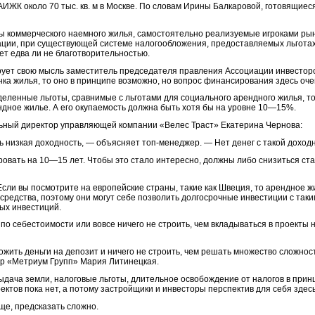
 АИЖК около 70 тыс. кв. м в Москве. По словам Ирины Балкаровой, готовящие
ты коммерческого наемного жилья, самостоятельно реализуемые игроками ры
уации, при существующей системе налогообложения, предоставляемых льгота
ет едва ли не благотворительностью.
ирует свою мысль заместитель председателя правления Ассоциации инвесто
ка жилья, то оно в принципе возможно, но вопрос финансирования здесь оче
деленные льготы, сравнимые с льготами для социального арендного жилья, то
дное жилье. А его окупаемость должна быть хотя бы на уровне 10—15%.
альный директор управляющей компании «Велес Траст» Екатерина Чернова:
ь низкая доходность, — объясняет топ-менеджер. — Нет денег с такой доход
ровать на 10—15 лет. Чтобы это стало интересно, должны либо снизиться ста
сли вы посмотрите на европейские страны, такие как Швеция, то арендное ж
средства, поэтому они могут себе позволить долгосрочные инвестиции с так
ых инвестиций.
по себестоимости или вовсе ничего не строить, чем вкладываться в проекты 
жить деньги на депозит и ничего не строить, чем решать множество сложнос
р «Метриум Групп» Мария Литинецкая.
дача земли, налоговые льготы, длительное освобождение от налогов в прин
ктов пока нет, а потому застройщики и инвесторы перспектив для себя здесь
ще, предсказать сложно.