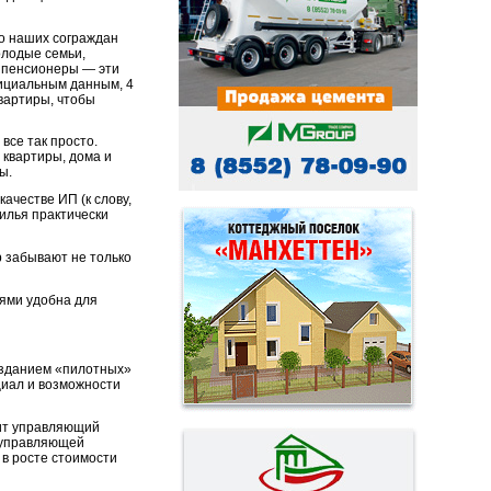
во наших сограждан
олодые семьи,
е пенсионеры — эти
фициальным данным, 4
вартиры, чтобы
все так просто.
 квартиры, дома и
ы.
ачестве ИП (к слову,
жилья практически
р забывают не только
иями удобна для
Созданием «пилотных»
циал и возможности
рит управляющий
 управляющей
 в росте стоимости