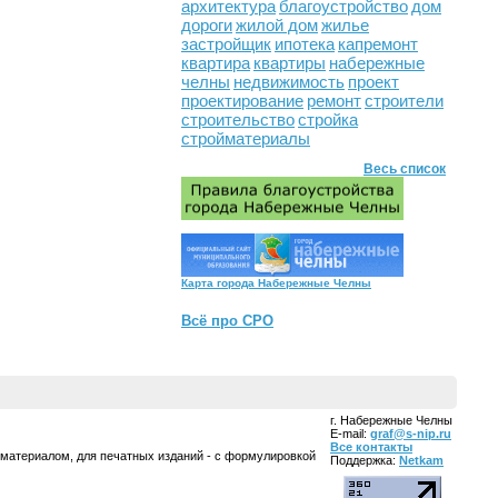
архитектура
благоустройство
дом
дороги
жилой дом
жилье
застройщик
ипотека
капремонт
квартира
квартиры
набережные
челны
недвижимость
проект
проектирование
ремонт
строители
строительство
стройка
стройматериалы
Весь список
Карта города Набережные Челны
Всё про СРО
г. Набережные Челны
E-mail:
graf@s-nip.ru
Все контакты
 материалом, для печатных изданий - с формулировкой
Поддержка:
Netkam