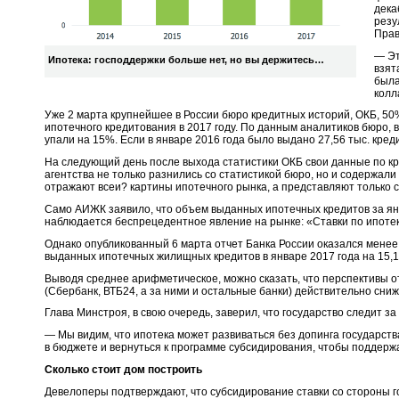
дека
резу
Прав
— Эт
Ипотека: господдержки больше нет, но вы держитесь…
взят
была
колл
Уже 2 марта крупнейшее в России бюро кредитных историй, ОКБ, 50
ипотечного кредитования в 2017 году. По данным аналитиков бюро, 
упали на 15%. Если в январе 2016 года было выдано 27,56 тыс. кредит
На следующий день после выхода статистики ОКБ свои данные по к
агентства не только разнились со статистикой бюро, но и содержа
отражают всеи? картины ипотечного рынка, а представляют только 
Само АИЖК заявило, что объем выданных ипотечных кредитов за янва
наблюдается беспрецедентное явление на рынке: «Ставки по ипотеке
Однако опубликованный 6 марта отчет Банка России оказался мене
выданных ипотечных жилищных кредитов в январе 2017 года на 15,1%
Выводя среднее арифметическое, можно сказать, что перспективы о
(Сбербанк, ВТБ24, а за ними и остальные банки) действительно сни
Глава Минстроя, в свою очередь, заверил, что государство следит 
— Мы видим, что ипотека может развиваться без допинга государства
в бюджете и вернуться к программе субсидирования, чтобы поддер
Сколько стоит дом построить
Девелоперы подтверждают, что субсидирование ставки со стороны г