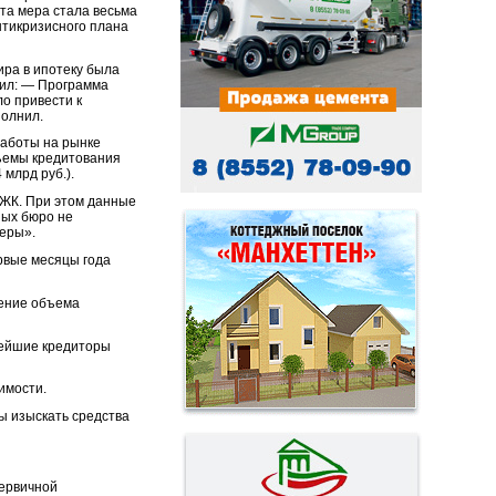
та мера стала весьма
нтикризисного плана
ира в ипотеку была
нил: — Программа
ло привести к
полнил.
работы на рынке
бъемы кредитования
4 млрд руб.).
ИЖК. При этом данные
ных бюро не
неры».
ервые месяцы года
чение объема
пнейшие кредиторы
имости.
вы изыскать средства
первичной