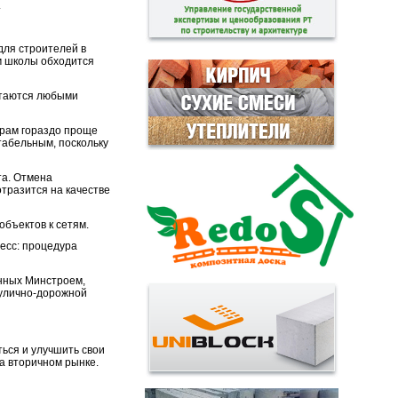
.
для строителей в
 м школы обходится
ытаются любыми
ерам гораздо проще
табельным, поскольку
та. Отмена
отразится на качестве
объектов к сетям.
есс: процедура
анных Минстроем,
 улично-дорожной
ься и улучшить свои
а вторичном рынке.