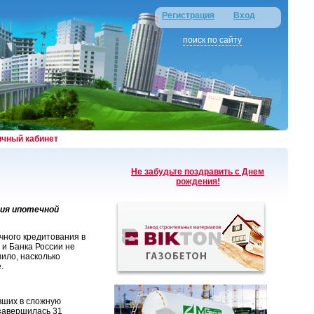
Регистрация
Вход
поиск по сайту
ичный кабинет
Не забудьте поздравить с Днем
рождения!
ия ипотечной
чного кредитования в
 и Банка России не
ило, насколько
.
вших в сложную
 завершилась 31