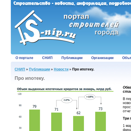
О портале
СНИП
Публикации
Организации
Объя
СНИП
»
Публикации
»
Новости
»
Про ипотеку.
Про ипотеку.
Обва
ста
В пе
ново
прос
отче
Три
1 ма
фина