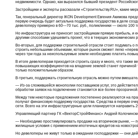
недвижимости. Однако, как выразился бывший президент Российског
Застройщики и эксперты рассказали «Строительству.RU», какие мер
Так, генеральный директор IKON Development Евгения Акимова пред
первую очередь будет актуальна поддержка государства в деле соз
девелоперу примерно в 60—70 тыс. руб., поликлиники — около 100 ты
Но инфраструктура не приносит застройщикам прямую прибыль, и е
другими способами удешевить проект, что в текущих экономических 
Во-вторых, для поддержки строительной отрасли стоит подумать о 
строить небольшими объемами, которые рынок сможет легко «перева
через три года за неиспользуемые земли необходимо платить повы
В итоге девелоперам приходится строить сразу и много, что также в
повышающих коэффициентов на владение землей станет причиной того
только положительным образом.
В-третьих, поддержать строительную отрасль можно путем вмешател
— Из-за сложившейся монополии поставщиков услуг, это действител
обработки заявок на подключение становится все более прозрачной.
Между тем некоторые предложения постепенно реализуются на практ
получат финансовую поддержку государства. Средства в первую оче
сети. Всего на эти инфраструктурные цели планируется направить 2
Управляющий партнер ГК «ВекторСтройФинанс» Андрей Колочинский 
— Необходимо простимулировать продажи на вторичном рынке, — пол
жилищные условия с применением ипотечных кредитов на новострой
Но девелоперы не живут только в ожидании господдержки — они де