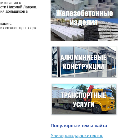
дитования с
сти Николай Лавров.
ния дольщиков в
ками с
х скачков цен вверх.
Популярные темы сайта
Универсиада
архитектор