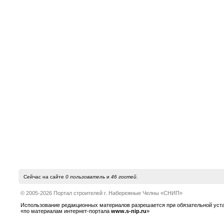
Сейчас на сайте
0 пользователь
и
46 гостей
.
© 2005-2026 Портал строителей г. Набережные Челны «СНИП»
Использование редакционных материалов разрешается при обязательной устано
«по материалам интернет-портала
www.s-nip.ru
»