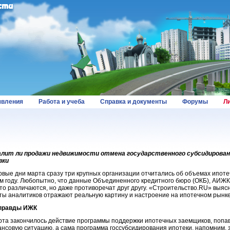
вления
Работа и учеба
Справка и документы
Форумы
Л
лит ли продажи недвижимости отмена государственного субсидирован
вки
рвые дни марта сразу три крупных организации отчитались об объемах ипоте
м году. Любопытно, что данные Объединенного кредитного бюро (ОКБ), АИЖК
то различаются, но даже противоречат друг другу. «Строительство.RU» выясн
ты аналитиков отражают реальную картину и настроение на ипотечном рынке
 правды ИЖК
рта закончилось действие программы поддержки ипотечных заемщиков, попа
нсовую ситуацию, а сама программа госсубсидирования ипотеки, напомним,