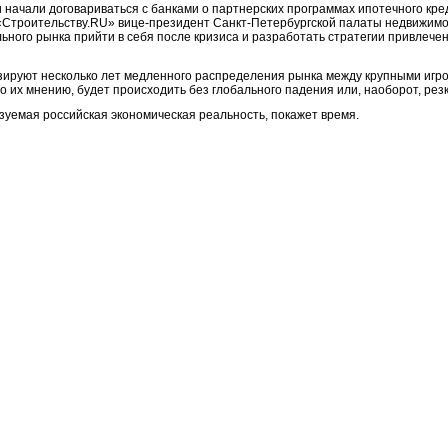
начали договариваться с банками о партнерских программах ипотечного кре
л «Строительству.RU» вице-президент Санкт-Петербургской палаты недвижимо
ьного рынка прийти в себя после кризиса и разработать стратегии привлече
зируют несколько лет медленного распределения рынка между крупными игро
их мнению, будет происходить без глобального падения или, наоборот, резки
зуемая российская экономическая реальность, покажет время.