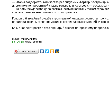
— Чтобы поддержать количество реализуемых квартир, застройщики 
дисконтом по процентной ставке только для их строек, — рассказа
— То есть государство дало возможность основным игрокам строител
условиях нового экономического пространства
Говоря о ближайшей судьбе строительной отрасли, эксперты прогно
параллельным вытеснением малых строительных компаний. И это, по 
Какие корректировки в этот сценарий внесет по-прежнему непредска
Мария МИЛЮХИНА
Источник:
www.rcmm.ru
Поделиться…