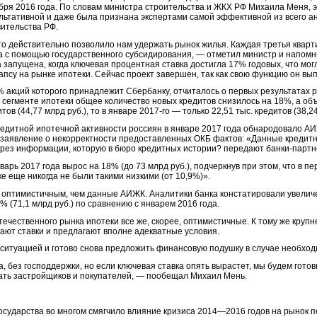
бря 2016 года. По словам министра строительства и ЖКХ РФ Михаила Меня, э
льтативной и даже была признана экспертами самой эффективной из всего а
ительства РФ.
о действительно позволило нам удержать рынок жилья. Каждая третья кварт
а с помощью государственного субсидирования, — отметил министр и напом
 запущена, когда ключевая процентная ставка достигла 17% годовых, что мог
апсу на рынке ипотеки. Сейчас проект завершен, так как свою функцию он вы
% акций которого принадлежит Сбербанку, отчиталось о первых результатах 
в сегменте ипотеки общее количество новых кредитов снизилось на 18%, а о
ов (44,77 млрд руб.), то в январе 2017-го — только 22,51 тыс. кредитов (38,2
редитной ипотечной активности россиян в январе 2017 года обнародовало А
ли заявление о некорректности предоставленных ОКБ фактов: «Данные кредит
срез информации, которую в бюро кредитных истории? передают банки-парт
рь 2017 года вырос на 18% (до 73 млрд руб.), подчеркнув при этом, что в п
 еще никогда не были такими низкими (от 10,9%)».
е оптимистичным, чем данные АИЖК. Аналитики банка констатировали увели
 (71,1 млрд руб.) по сравнению с январем 2016 года.
течественного рынка ипотеки все же, скорее, оптимистичные. К тому же кру
жают ставки и предлагают вполне адекватные условия.
за ситуацией и готово снова предложить финансовую подушку в случае необход
, без господдержки, но если ключевая ставка опять вырастет, мы будем гото
жать застройщиков и покупателей, — пообещал Михаил Мень.
осударства во многом смягчило влияние кризиса 2014—2016 годов на рынок 