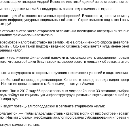
о союза архитекторов Андрей Боков, не ипотекой единой живо строительство
ы господдержки могли бы поддержать рынок недвижимости в стране.
лагает целый комплекс возможных преференций. В частности, по ее мнению, 
дания инфраструктурных социальных объектов. Строительство под ключ 1 кв.
с. руб.
е строительство часто стараются отложить на последнюю очередь или же п
реалиях фактически невозможно.
пересмотре налоговых ставок на землю. Из-за ограниченного спроса девелоп
рить». Однако такой подход к ведению бизнеса оказывается куда менее рен
шенный налог.
едет к увеличению финансовой нагрузки и, как следствие, к упрощению продук
, что застройщики будут строить, скорее всего, в меньших объемах, а это 
ьства государства в вопросы получения технических условий и подключения 
ьно больной вопрос для девелоперов. Конечно, в последние годы виден прогр
 Но все же цены остаются кабальными, — сетует Акимов.
ике. Так, в 2017 году 66 проектов жилых микрорайонов в 33 регионах, выбр
редь пойдут на социальную инфраструктуру и развитие внутриквартальной и
0 млрд руб.
видит потенциал господдержки в сегменте вторичного жилья:
агает он, — чтобы владельцы старых квартир могли от них быстрее избавит
ки. Иными словами, необходим аналог программы субсидирования ипотеки н
йствуют самостоятельно.