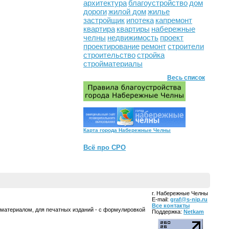
архитектура
благоустройство
дом
дороги
жилой дом
жилье
застройщик
ипотека
капремонт
квартира
квартиры
набережные
челны
недвижимость
проект
проектирование
ремонт
строители
строительство
стройка
стройматериалы
Весь список
Карта города Набережные Челны
Всё про СРО
г. Набережные Челны
E-mail:
graf@s-nip.ru
Все контакты
 материалом, для печатных изданий - с формулировкой
Поддержка:
Netkam