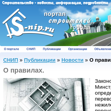
О портале
СНИП
Публикации
Организации
Объявлен
СНИП
»
Публикации
»
Новости
»
О прави
О правилах.
Закон
Минст
опред
перев
нежил
переу