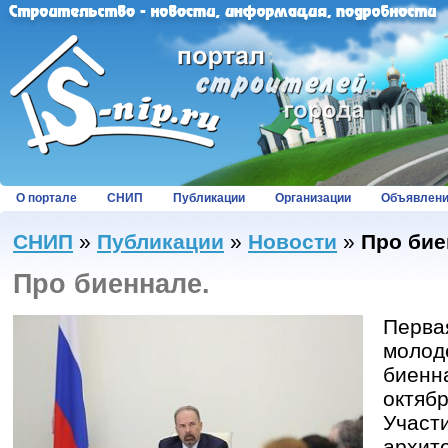
О портале
СНИП
Публикации
Организации
Объявлен
СНИП
»
Публикации
»
Новости
»
Про бие
Про биеннале.
Перва
молод
биенн
октябр
Участ
архите