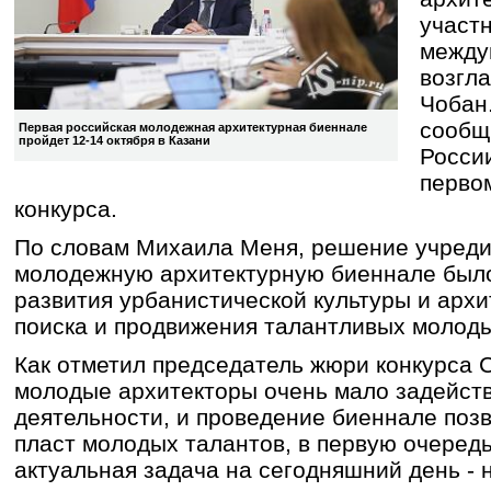
участ
между
возгл
Чобан
сообщ
Первая российская молодежная архитектурная биеннале
пройдет 12-14 октября в Казани
Росси
перво
конкурса.
По словам Михаила Меня, решение учреди
молодежную архитектурную биеннале было
развития урбанистической культуры и архи
поиска и продвижения талантливых молоды
Как отметил председатель жюри конкурса 
молодые архитекторы очень мало задейств
деятельности, и проведение биеннале поз
пласт молодых талантов, в первую очередь
актуальная задача на сегодняшний день -