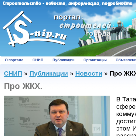
О портале
СНИП
Публикации
Организации
Объявлен
СНИП
»
Публикации
»
Новости
»
Про ЖКХ
Про ЖКХ.
В Тат
сфере
коммун
достиг
этом 
расск