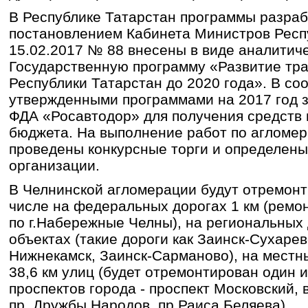
В Республике Татарстан программы разра
постановлением Кабинета Министров Респ
15.02.2017 № 88 внесены в виде аналитич
Государственную программу «Развитие тра
Республики Татарстан до 2020 года». В соо
утвержденными программами на 2017 год 
ФДА «Росавтодор» для получения средств
бюджета. На выполнение работ по агломе
проведены конкурсные торги и определен
организации.
В Челнинской агломерации будут отремонти
числе на федеральных дорогах 1 км (ремон
по г.Набережные Челны), на региональных 
объектах (такие дороги как Заинск-Сухарев
Нижнекамск, Заинск-Сарманово), на местны
38,6 км улиц (будет отремонтирован один 
проспектов города - проспект Московский,
пр. Дружбы Народов, пр.Раиса Беляева).