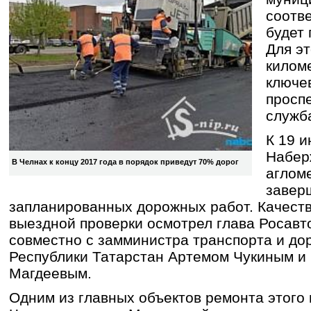
соотв
будет 
Для э
килом
ключе
проспе
служб
К 19 и
Набер
В Челнах к концу 2017 года в порядок приведут 70% дорог
аглом
завер
запланированных дорожных работ. Качеств
выездной проверки осмотрел глава Росав
совместно с замминистра транспорта и до
Республики Татарстан Артемом Чукиным и
Магдеевым.
Одним из главных объектов ремонта этого