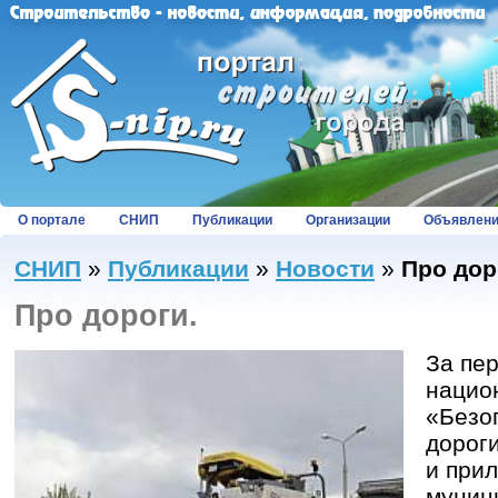
О портале
СНИП
Публикации
Организации
Объявлен
СНИП
»
Публикации
»
Новости
»
Про дор
Про дороги.
За пе
нацио
«Безо
дорог
и при
муниц