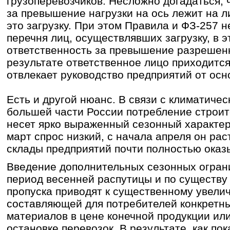
грузоперевозчиков. Несложно догадаться, 
за превышение нагрузки на ось лежит на 
это загрузку. При этом Правила и ФЗ-257 н
перечня лиц, осуществлявших загрузку, в э
ответственность за превышение разрешенн
результате ответственное лицо приходится
отвлекает руководство предприятий от ос
Есть и другой нюанс. В связи с климатиче
большей части России потребление строи
несет ярко выраженный сезонный характер:
март спрос низкий, с начала апреля он раст
склады предприятий почти полностью оказ
Введение дополнительных сезонных ограни
период весенней распутицы и по существ
пропуска приводят к существенному увели
составляющей для потребителей конкретн
материалов в цене конечной продукции или
остановке перевозок. В результате, как по