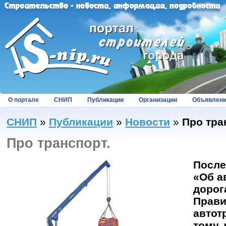
О портале
СНИП
Публикации
Организации
Объявлен
СНИП
»
Публикации
»
Новости
»
Про тра
Про транспорт.
После
«Об а
дорог
Прави
автот
тому,