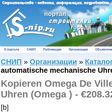
О портале
СНИП
Публикации
Организации
Объявлен
СНИП
»
Организации
»
Катало
automatische mechanische Uhren
Kopieren Omega De Vill
Uhren (Omega ) - €208.3
[b]