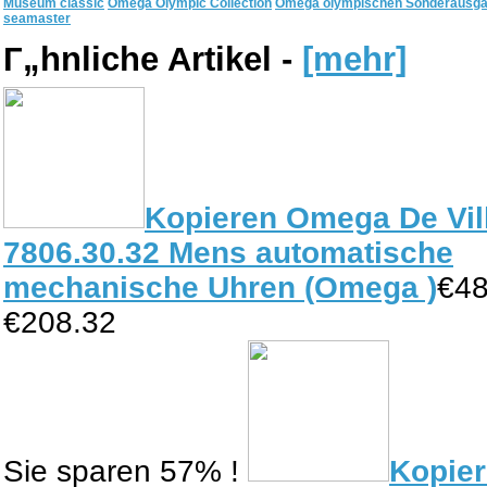
Museum classic
Omega Olympic Collection
Omega olympischen Sonderausg
seamaster
Г„hnliche Artikel -
[mehr]
Kopieren Omega De Vil
7806.30.32 Mens automatische
mechanische Uhren (Omega )
€48
€208.32
Sie sparen 57% !
Kopie