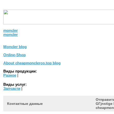
MONCLER STORE
Moncler Frauen Jacken
MONCLER Herrenjacken
MO
VEST
MONCLER BOOTS
Copyright В© 2012 Alle Rechte vorbehalten.
moncler
moncler
Moncler blog
Online-Shop
About cheapmonclerco.top blog
Виды продукции:
Разное
|
Виды услуг:
Запчасти
|
Отправить
Контактные данные
GГјnstige 
cheapmonc