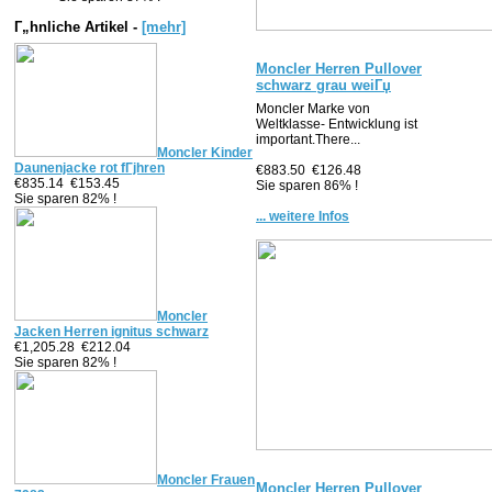
Г„hnliche Artikel -
[mehr]
Moncler Herren Pullover
schwarz grau weiГџ
Moncler Marke von
Weltklasse- Entwicklung ist
important.There...
Moncler Kinder
Daunenjacke rot fГјhren
€883.50
€126.48
€835.14
€153.45
Sie sparen 86% !
Sie sparen 82% !
... weitere Infos
Moncler
Jacken Herren ignitus schwarz
€1,205.28
€212.04
Sie sparen 82% !
Moncler Frauen
Moncler Herren Pullover