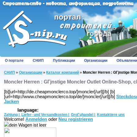
О портале
СНИП
Публикации
Организации
Объявлен
СНИП
»
Организации
»
Каталог компаний
»
Moncler Herren : GГјnstige Mo
Moncler Herren : GГјnstige Moncler Outlet Online-Shop,
[b][url=http://de.cheapmonclerco.top/]moncler[/url][/b] [b]
[url=http://www.cheapmonclerco.top/de/]moncler[/url][/b]
Steckdos
Jacken
language:
Zahlung |
Liefer- und Versandkosten |
GroГџhandel |
Kontaktiere uns
Welcome!
Anmelden
oder
Neu registrieren
dein Wagen ist leer