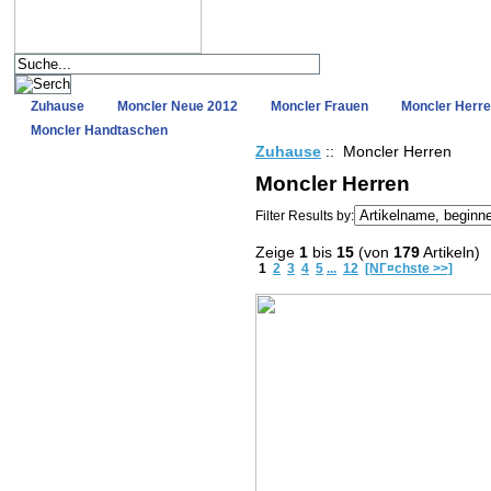
Zuhause
Moncler Neue 2012
Moncler Frauen
Moncler Herr
Moncler Handtaschen
Zuhause
:: Moncler Herren
Moncler Herren
Filter Results by:
Zeige
1
bis
15
(von
179
Artikeln)
1
2
3
4
5
...
12
[NГ¤chste >>]