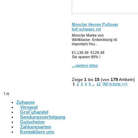
Moncler Herren Pullover
tief schwarz rot
Moncler Marke von
Weltklasse- Entwicklung ist
important.You...
€1,136.46
€126.48
Sie sparen 89% !
... weitere Infos
Zeige
1
bis
15
(von
179
Artikeln)
1
2
3
4
5
...
12
[NГ¤chste >>]
\ n
Zuhause
Versand
GroГџhandel
Sendungsverfolgung
Gutscheine
Zahlungsarten
Kontaktiere uns