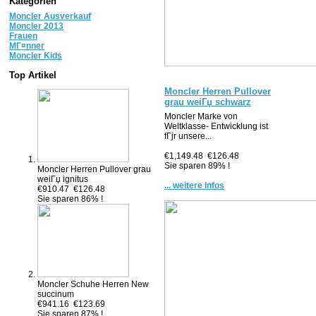
Kategorien
Moncler Ausverkauf
Moncler 2013
Frauen
MГ¤nner
Moncler Kids
Top Artikel
Moncler Herren Pullover
grau weiГџ schwarz
Moncler Marke von
Weltklasse- Entwicklung ist
fГјr unsere...
€1,149.48
€126.48
Sie sparen 89% !
Moncler Herren Pullover grau
weiГџ ignitus
... weitere Infos
€910.47
€126.48
Sie sparen 86% !
Moncler Schuhe Herren New
succinum
€941.16
€123.69
Sie sparen 87% !