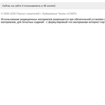
Сейчас на сайте
0 пользователь
и
38 гостей
.
© 2005-2026 Портал строителей г. Набережные Челны «СНИП»
Использование редакционных материалов разрешается при обязательной установке акт
материалом, для печатных изданий - с формулировкой «по материалам интернет-по