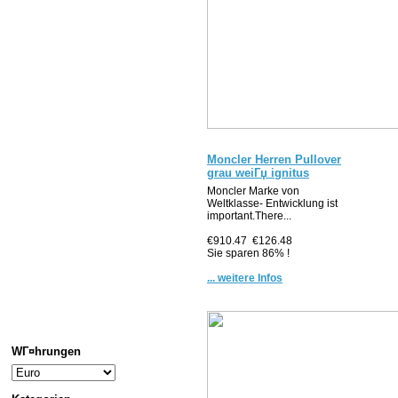
Moncler Herren Pullover
grau weiГџ ignitus
Moncler Marke von
Weltklasse- Entwicklung ist
important.There...
€910.47
€126.48
Sie sparen 86% !
... weitere Infos
WГ¤hrungen