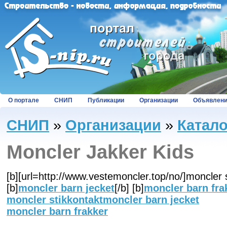
О портале
СНИП
Публикации
Организации
Объявлен
СНИП
»
Организации
»
Катал
Moncler Jakker Kids
[b][url=http://www.vestemoncler.top/no/]moncler st
[b]
moncler barn jecket
[/b] [b]
moncler barn fra
moncler stikkontakt
moncler barn jecket
moncler barn frakker