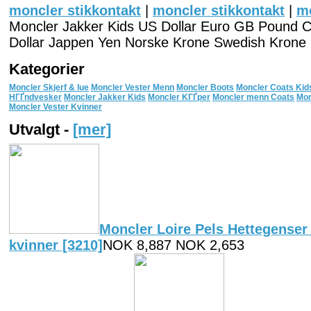
moncler stikkontakt
|
moncler stikkontakt
|
mo
Moncler Jakker Kids US Dollar Euro GB Pound Ca
Dollar Jappen Yen Norske Krone Swedish Krone
Kategorier
Moncler Skjerf & lue
Moncler Vester Menn
Moncler Boots
Moncler Coats Kid
HГҐndvesker
Moncler Jakker Kids
Moncler KГҐper
Moncler menn Coats
Mon
Moncler Vester Kvinner
Utvalgt -
[mer]
Moncler Loire Pels Hettegenser
kvinner [3210]
NOK 8,887 NOK 2,653